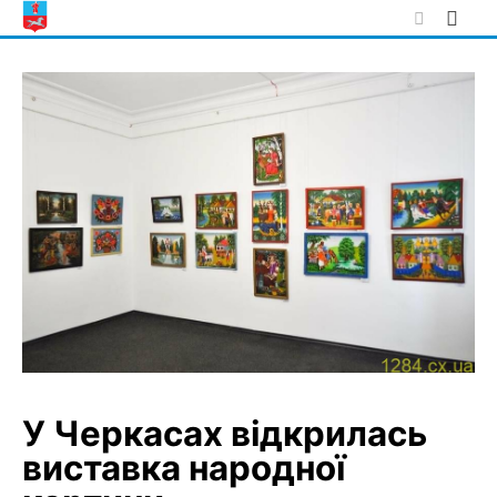
Skip
to
content
У Черкасах відкрилась
виставка народної