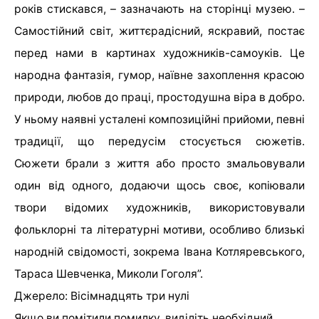
років стискався, – зазначають на сторінці музею. –
Самостійний світ, життєрадісний, яскравий, постає
перед нами в картинах художників-самоуків. Це
народна фантазія, гумор, наївне захоплення красою
природи, любов до праці, простодушна віра в добро.
У ньому наявні усталені композиційні прийоми, певні
традиції, що передусім стосується сюжетів.
Сюжети брали з життя або просто змальовували
один від одного, додаючи щось своє, копіювали
твори відомих художників, використовували
фольклорні та літературні мотиви, особливо близькі
народній свідомості, зокрема Івана Котляревського,
Тараса Шевченка, Миколи Гоголя”.
Джерело: Вісімнадцять три нулі
Якщо ви помітили помилку, виділіть необхідний