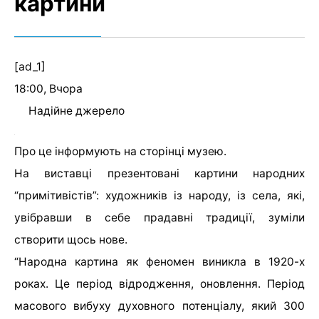
картини
[ad_1]
18:00, Вчора
Надійне джерело
Про це інформують на сторінці музею.
На виставці презентовані картини народних
“примітивістів”: художників із народу, із села, які,
увібравши в себе прадавні традиції, зуміли
створити щось нове.
“Народна картина як феномен виникла в 1920-х
роках. Це період відродження, оновлення. Період
масового вибуху духовного потенціалу, який 300