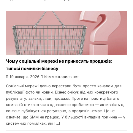
Чому соціальні мережі не приносять продажів:
типові помилки бізнесу
19 января, 2026
Комментариев нет
Соціальні мережі давно перестали бути просто каналом для
публікації фото чи новин. Бізнес очікує від них конкретного
результату: заявки, ліди, продажі. Проте на практиці багато
компаній стикаються з однаковою проблемою — активність є,
контент публікується регулярно, а продажів немає. Це не
означає, що SMM не працює. У більшості випадків причина — у
системних помилках, які […]