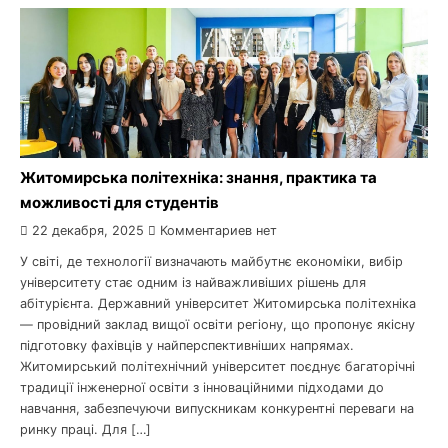
Житомирська політехніка: знання, практика та
можливості для студентів
22 декабря, 2025
Комментариев нет
У світі, де технології визначають майбутнє економіки, вибір
університету стає одним із найважливіших рішень для
абітурієнта. Державний університет Житомирська політехніка
— провідний заклад вищої освіти регіону, що пропонує якісну
підготовку фахівців у найперспективніших напрямах.
Житомирський політехнічний університет поєднує багаторічні
традиції інженерної освіти з інноваційними підходами до
навчання, забезпечуючи випускникам конкурентні переваги на
ринку праці. Для […]