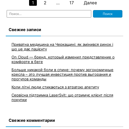
1
2
…
17
Далее
Навигация
Найти:
по
записям
Свежие записи
Приватна медицина на Черкащині: як змінився ринок і
що це дає пацієнту
On Cloud — бренд, который изменил представление о
комфорте в беге
Больше никакой боли в спине: почему эргономичные
кресла – это лучшая инвестиция против выгорания и
прогулов команды
Коли літні люди стикаються з втратою апетиту
Сервісна підтримка LaserSvit: що отримує клієнт після
покупки
Свежие комментарии