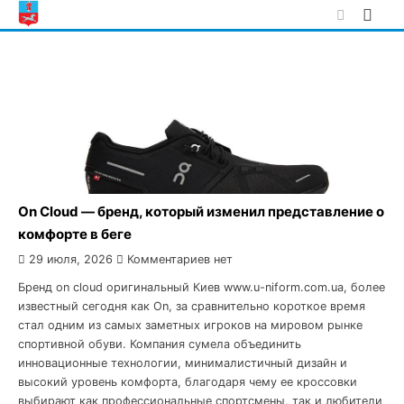
Skip
to
content
On Cloud — бренд, который изменил представление о
комфорте в беге
29 июля, 2026
Комментариев нет
Бренд on cloud оригинальный Киев www.u-niform.com.ua, более
известный сегодня как On, за сравнительно короткое время
стал одним из самых заметных игроков на мировом рынке
спортивной обуви. Компания сумела объединить
инновационные технологии, минималистичный дизайн и
высокий уровень комфорта, благодаря чему ее кроссовки
выбирают как профессиональные спортсмены, так и любители