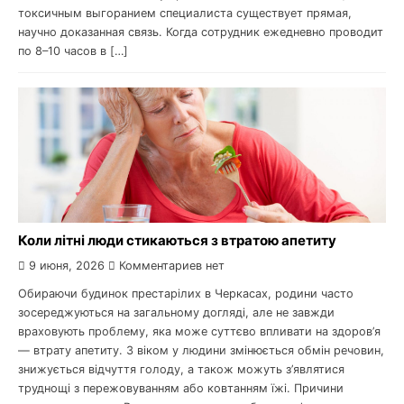
токсичным выгоранием специалиста существует прямая,
научно доказанная связь. Когда сотрудник ежедневно проводит
по 8–10 часов в […]
Коли літні люди стикаються з втратою апетиту
9 июня, 2026
Комментариев нет
Обираючи будинок престарілих в Черкасах, родини часто
зосереджуються на загальному догляді, але не завжди
враховують проблему, яка може суттєво впливати на здоров’я
— втрату апетиту. З віком у людини змінюється обмін речовин,
знижується відчуття голоду, а також можуть з’являтися
труднощі з пережовуванням або ковтанням їжі. Причини