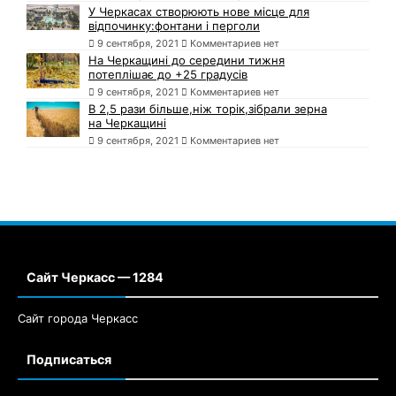
У Черкасах створюють нове місце для
відпочинку:фонтани і перголи
9 сентября, 2021
Комментариев нет
На Черкащині до середини тижня
потеплішає до +25 градусів
9 сентября, 2021
Комментариев нет
В 2,5 рази більше,ніж торік,зібрали зерна
на Черкащині
9 сентября, 2021
Комментариев нет
Сайт Черкасс — 1284
Сайт города Черкасс
Подписаться