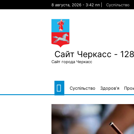
Skip
8 августа, 2026 - 3:42 пп
Суспільство
to
content
Сайт Черкасс - 12
Сайт города Черкасс
Суспільство
Здоров’я
Про