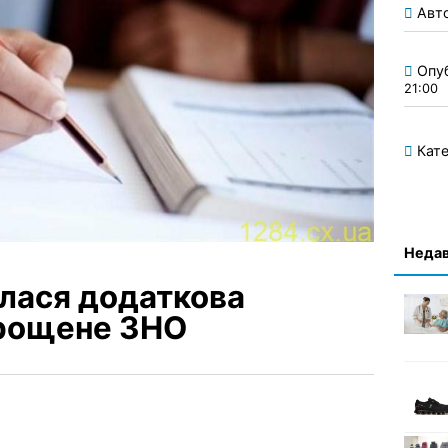
Авт
Опу
21:00
Кате
Недав
алася додаткова
прощене ЗНО