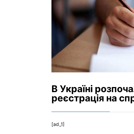
В Україні розпоч
реєстрація на с
[ad_1]