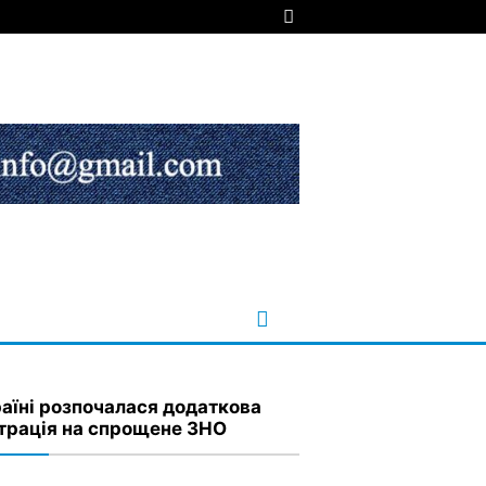
раїні розпочалася додаткова
трація на спрощене ЗНО