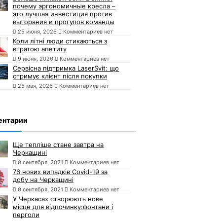
почему эргономичные кресла –
это лучшая инвестиция против
выгорания и прогулов команды
25 июня, 2026
Комментариев нет
Коли літні люди стикаються з
втратою апетиту
9 июня, 2026
Комментариев нет
Сервісна підтримка LaserSvit: що
отримує клієнт після покупки
25 мая, 2026
Комментариев нет
ентарии
Ще тепліше стане завтра на
Черкащині
9 сентября, 2021
Комментариев нет
76 нових випадків Covid-19 за
добу на Черкащині
9 сентября, 2021
Комментариев нет
У Черкасах створюють нове
місце для відпочинку:фонтани і
перголи