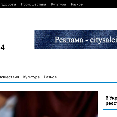
Здоров’я
Происшествия
Культура
Разное
84
исшествия
Культура
Разное
В Ук
реєс