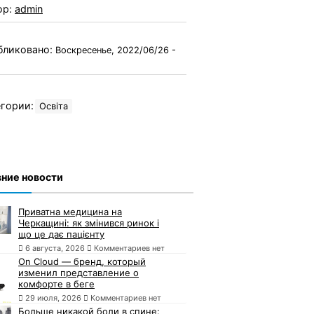
ор:
admin
бликовано:
Воскресенье, 2022/06/26 -
гории:
Освіта
ние новости
Приватна медицина на
Черкащині: як змінився ринок і
що це дає пацієнту
6 августа, 2026
Комментариев нет
On Cloud — бренд, который
изменил представление о
комфорте в беге
29 июля, 2026
Комментариев нет
Больше никакой боли в спине: