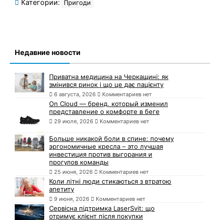
Категории:
Пригоди
Недавние новости
Приватна медицина на Черкащині: як
змінився ринок і що це дає пацієнту
6 августа, 2026
Комментариев нет
On Cloud — бренд, который изменил
представление о комфорте в беге
29 июля, 2026
Комментариев нет
Больше никакой боли в спине: почему
эргономичные кресла – это лучшая
инвестиция против выгорания и
прогулов команды
25 июня, 2026
Комментариев нет
Коли літні люди стикаються з втратою
апетиту
9 июня, 2026
Комментариев нет
Сервісна підтримка LaserSvit: що
отримує клієнт після покупки