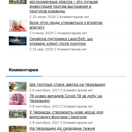
эргономичные кресла – это лучшая
инвестиция против выгорания и
прогулов команды
25 июня, 2026
Комментариев нет
Коли літні люди стикаються з втратою
апетиту
9 июня, 2026
Комментариев нет
Сервісна підтримка LaserSvit: що
отримує клієнт після покупки
25 мая, 2026
Комментариев нет
Комментарии
Ще тепліше стане завтра на Черкащині
9 сентября, 2021
Комментариев нет
76 нових випадків Covid-19 за добу на
Черкащині
9 сентября, 2021
Комментариев нет
У Черкасах створюють нове місце для
відпочинку:фонтани і перголи
9 сентября, 2021
Комментариев нет
На Черкащині до середини тижня