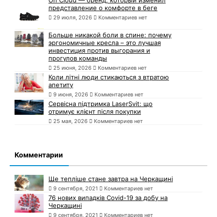
On Cloud — бренд, который изменил
представление о комфорте в беге
29 июля, 2026
Комментариев нет
Больше никакой боли в спине: почему
эргономичные кресла – это лучшая
инвестиция против выгорания и
прогулов команды
25 июня, 2026
Комментариев нет
Коли літні люди стикаються з втратою
апетиту
9 июня, 2026
Комментариев нет
Сервісна підтримка LaserSvit: що
отримує клієнт після покупки
25 мая, 2026
Комментариев нет
Комментарии
Ще тепліше стане завтра на Черкащині
9 сентября, 2021
Комментариев нет
76 нових випадків Covid-19 за добу на
Черкащині
9 сентября, 2021
Комментариев нет