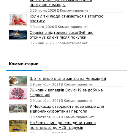
прогулов команды
25 июня, 2026
Комментариев нет
Коли літні люди стикаються з втратою
апетиту
9 июня, 2026
Комментариев нет
Сервісна підтримка LaserSvit: що
отримує клієнт після покупки
25 мая, 2026
Комментариев нет
Комментарии
Ще тепліше стане завтра на Черкащині
9 сентября, 2021
Комментариев нет
76 нових випадків Covid-19 за добу на
Черкащині
9 сентября, 2021
Комментариев нет
У Черкасах створюють нове місце для
відпочинку:фонтани і перголи
9 сентября, 2021
Комментариев нет
На Черкащині до середини тижня
потеплішає до +25 градусів