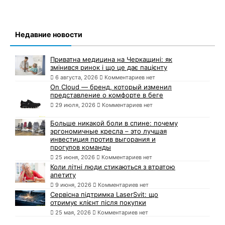
Недавние новости
Приватна медицина на Черкащині: як
змінився ринок і що це дає пацієнту
6 августа, 2026
Комментариев нет
On Cloud — бренд, который изменил
представление о комфорте в беге
29 июля, 2026
Комментариев нет
Больше никакой боли в спине: почему
эргономичные кресла – это лучшая
инвестиция против выгорания и
прогулов команды
25 июня, 2026
Комментариев нет
Коли літні люди стикаються з втратою
апетиту
9 июня, 2026
Комментариев нет
Сервісна підтримка LaserSvit: що
отримує клієнт після покупки
25 мая, 2026
Комментариев нет