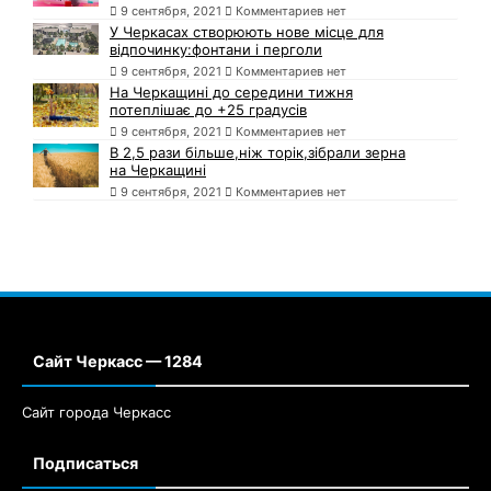
9 сентября, 2021
Комментариев нет
У Черкасах створюють нове місце для
відпочинку:фонтани і перголи
9 сентября, 2021
Комментариев нет
На Черкащині до середини тижня
потеплішає до +25 градусів
9 сентября, 2021
Комментариев нет
В 2,5 рази більше,ніж торік,зібрали зерна
на Черкащині
9 сентября, 2021
Комментариев нет
Сайт Черкасс — 1284
Сайт города Черкасс
Подписаться