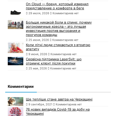
On Cloud — бренд, который изменил
представление о комфорте в беге
29 июля, 2026
Комментариев нет
Больше никакой боли в спине: почему
эргономичные кресла – это лучшая
инвестиция против выгорания и
прогулов команды
25 июня, 2026
Комментариев нет
Коли літні люди стикаються з втратою
апетиту
9 июня, 2026
Комментариев нет
Сервісна підтримка LaserSvit: що
отримує клієнт після покупки
25 мая, 2026
Комментариев нет
Комментарии
Ще тепліше стане завтра на Черкащині
9 сентября, 2021
Комментариев нет
76 нових випадків Covid-19 за добу на
Черкащині