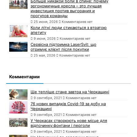
Больше никакой боли в спине: почему
эргономичные кресла – это лучшая
инвестиция против выгорания и
прогулов команды
25 июня, 2026
Комментариев нет
Коли літні люди стикаються з втратою
апетиту
9 июня, 2026
Комментариев нет
Сервісна підтримка LaserSvit: що
отримує клієнт після покупки
25 мая, 2026
Комментариев нет
Комментарии
Ще тепліше стане завтра на Черкащині
9 сентября, 2021
Комментариев нет
76 нових випадків Covid-19 за добу на
Черкащині
9 сентября, 2021
Комментариев нет
У Черкасах створюють нове місце для
відпочинку:фонтани і перголи
9 сентября, 2021
Комментариев нет