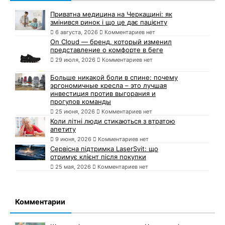
Приватна медицина на Черкащині: як
змінився ринок і що це дає пацієнту
6 августа, 2026
Комментариев нет
On Cloud — бренд, который изменил
представление о комфорте в беге
29 июля, 2026
Комментариев нет
Больше никакой боли в спине: почему
эргономичные кресла – это лучшая
инвестиция против выгорания и
прогулов команды
25 июня, 2026
Комментариев нет
Коли літні люди стикаються з втратою
апетиту
9 июня, 2026
Комментариев нет
Сервісна підтримка LaserSvit: що
отримує клієнт після покупки
25 мая, 2026
Комментариев нет
Комментарии