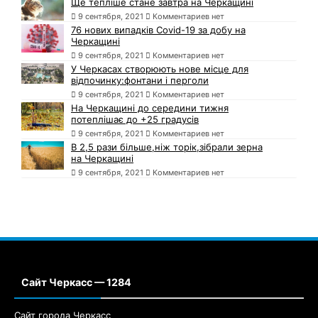
Ще тепліше стане завтра на Черкащині
9 сентября, 2021
Комментариев нет
76 нових випадків Covid-19 за добу на
Черкащині
9 сентября, 2021
Комментариев нет
У Черкасах створюють нове місце для
відпочинку:фонтани і перголи
9 сентября, 2021
Комментариев нет
На Черкащині до середини тижня
потеплішає до +25 градусів
9 сентября, 2021
Комментариев нет
В 2,5 рази більше,ніж торік,зібрали зерна
на Черкащині
9 сентября, 2021
Комментариев нет
Сайт Черкасс — 1284
Сайт города Черкасс