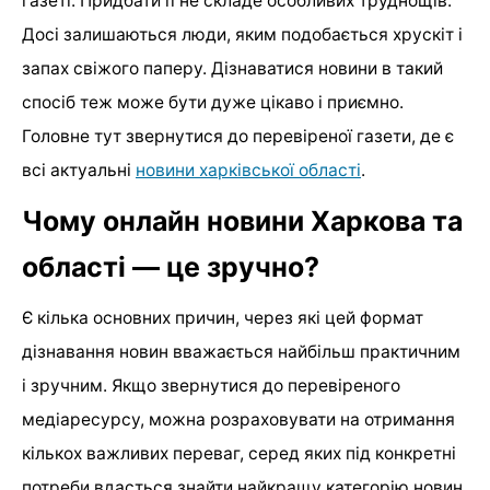
газеті. Придбати її не складе особливих труднощів.
Досі залишаються люди, яким подобається хрускіт і
запах свіжого паперу. Дізнаватися новини в такий
спосіб теж може бути дуже цікаво і приємно.
Головне тут звернутися до перевіреної газети, де є
всі актуальні
новини харківської області
.
Чому онлайн новини Харкова та
області — це зручно?
Є кілька основних причин, через які цей формат
дізнавання новин вважається найбільш практичним
і зручним. Якщо звернутися до перевіреного
медіаресурсу, можна розраховувати на отримання
кількох важливих переваг, серед яких під конкретні
потреби вдасться знайти найкращу категорію новин.