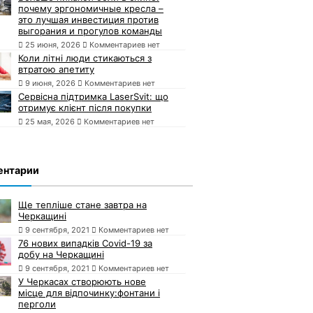
почему эргономичные кресла –
это лучшая инвестиция против
выгорания и прогулов команды
25 июня, 2026
Комментариев нет
Коли літні люди стикаються з
втратою апетиту
9 июня, 2026
Комментариев нет
Сервісна підтримка LaserSvit: що
отримує клієнт після покупки
25 мая, 2026
Комментариев нет
ентарии
Ще тепліше стане завтра на
Черкащині
9 сентября, 2021
Комментариев нет
76 нових випадків Covid-19 за
добу на Черкащині
9 сентября, 2021
Комментариев нет
У Черкасах створюють нове
місце для відпочинку:фонтани і
перголи