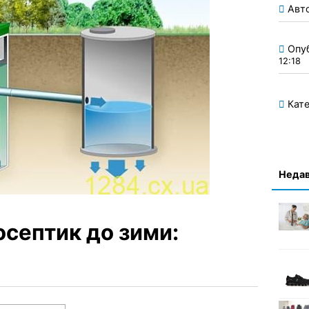
Авт
Опу
12:18
Кате
Недав
осептик до зими:
в