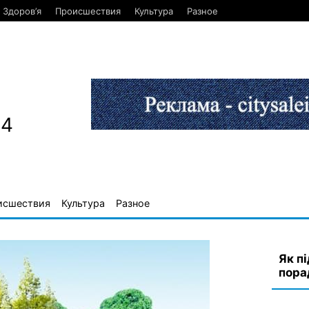
Здоров’я
Происшествия
Культура
Разное
84
исшествия
Культура
Разное
Як п
пора