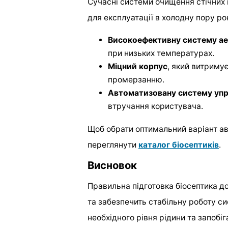
Сучасні системи очищення стічних в
для експлуатації в холодну пору ро
Високоефективну систему ае
при низьких температурах.
Міцний корпус
, який витриму
промерзанню.
Автоматизовану систему упр
втручання користувача.
Щоб обрати оптимальний варіант ав
переглянути
каталог біосептиків
.
Висновок
Правильна підготовка біосептика 
та забезпечить стабільну роботу с
необхідного рівня рідини та запобіг