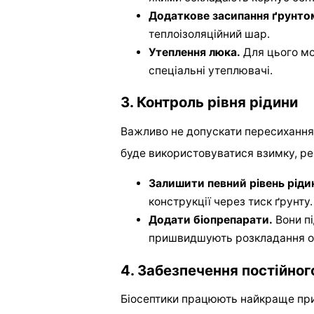
Додаткове засипання ґрунто
теплоізоляційний шар.
Утеплення люка.
Для цього мо
спеціальні утеплювачі.
3. Контроль рівня рідини
Важливо не допускати пересихання
буде використовуватися взимку, р
Залишити певний рівень рідин
конструкції через тиск ґрунту.
Додати біопрепарати.
Вони пі
пришвидшують розкладання ор
4. Забезпечення постійно
Біосептики працюють найкраще при