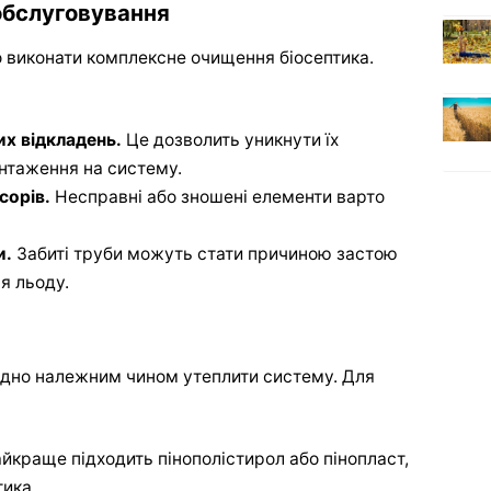
 обслуговування
 виконати комплексне очищення біосептика.
х відкладень.
Це дозволить уникнути їх
нтаження на систему.
сорів.
Несправні або зношені елементи варто
и.
Забиті труби можуть стати причиною застою
я льоду.
ідно належним чином утеплити систему. Для
йкраще підходить пінополістирол або пінопласт,
ика.