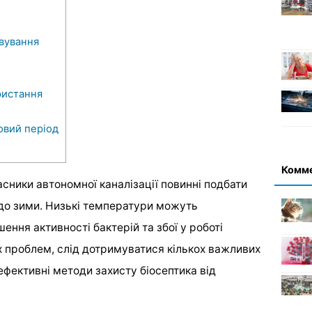
вування
ристання
овий період
Комм
сники автономної каналізації повинні подбати
до зими. Низькі температури можуть
ння активності бактерій та збої у роботі
 проблем, слід дотримуватися кількох важливих
 ефективні методи захисту біосептика від