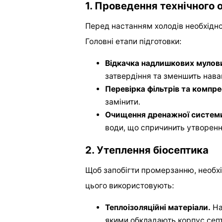
1. Проведення технічного
Перед настанням холодів необхідно
Головні етапи підготовки:
Відкачка надлишкових мулови
затвердіння та зменшить нава
Перевірка фільтрів та компре
замінити.
Очищення дренажної систем
води, що спричинить утворенн
2. Утеплення біосептика
Щоб запобігти промерзанню, необх
цього використовують:
Теплоізоляційні матеріали.
На
якими обкладають корпус септ