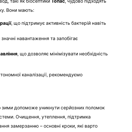
од, такі як біосептики
Топас
, чудово підходять
ку. Вони мають:
рації
, що підтримує активність бактерій навіть
є значні навантаження та запобігає
авління
, що дозволяє мінімізувати необхідність
тономної каналізації, рекомендуємо
до зими допоможе уникнути серйозних поломок
истеми. Очищення, утеплення, підтримка
ання замерзанню – основні кроки, які варто