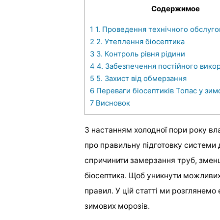
Содержимое
1
1. Проведення технічного обслуго
2
2. Утеплення біосептика
3
3. Контроль рівня рідини
4
4. Забезпечення постійного вико
5
5. Захист від обмерзання
6
Переваги біосептиків Топас у зим
7
Висновок
З настанням холодної пори року вла
про правильну підготовку системи 
спричинити замерзання труб, зменше
біосептика. Щоб уникнути можливих
правил. У цій статті ми розглянемо
зимових морозів.