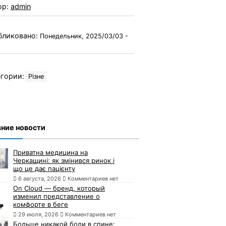
ор:
admin
бликовано:
Понедельник, 2025/03/03 -
гории:
Різне
ние новости
Приватна медицина на
Черкащині: як змінився ринок і
що це дає пацієнту
6 августа, 2026
Комментариев нет
On Cloud — бренд, который
изменил представление о
комфорте в беге
29 июля, 2026
Комментариев нет
Больше никакой боли в спине: