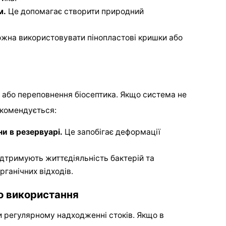
м.
Це допомагає створити природний
жна використовувати пінопластові кришки або
 або переповнення біосептика. Якщо система не
екомендується:
и в резервуарі.
Це запобігає деформації
дтримують життєдіяльність бактерій та
ганічних відходів.
го використання
 регулярному надходженні стоків. Якщо в