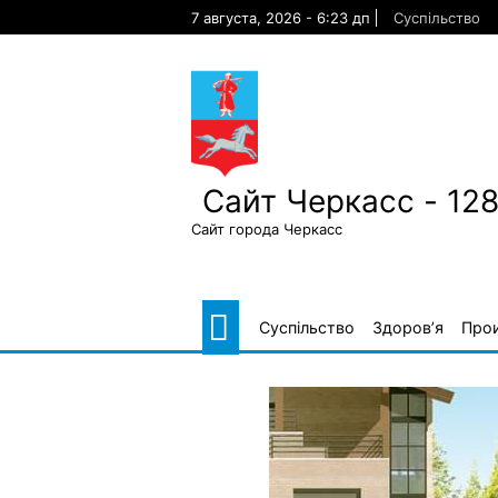
Skip
7 августа, 2026 - 6:23 дп
Суспільство
to
content
Сайт Черкасс - 12
Сайт города Черкасс
Суспільство
Здоров’я
Про