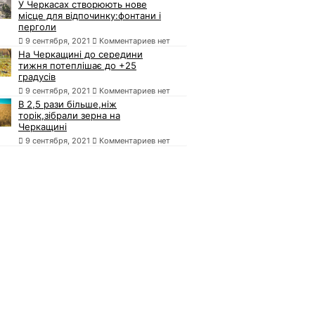
У Черкасах створюють нове
місце для відпочинку:фонтани і
перголи
9 сентября, 2021
Комментариев нет
На Черкащині до середини
тижня потеплішає до +25
градусів
9 сентября, 2021
Комментариев нет
В 2,5 рази більше,ніж
торік,зібрали зерна на
Черкащині
9 сентября, 2021
Комментариев нет