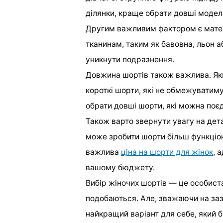
ділянки, краще обрати довші моделі
Другим важливим фактором є матер
тканинам, таким як бавовна, льон а
уникнути подразнення.
Довжина шортів також важлива. Як
короткі шорти, які не обмежуватим
обрати довші шорти, які можна поє
Також варто звернути увагу на дет
може зробити шорти більш функціо
важлива
ціна на шорти для жінок
, 
вашому бюджету.
Вибір жіночих шортів — це особиста 
подобаються. Але, зважаючи на заз
найкращий варіант для себе, який 