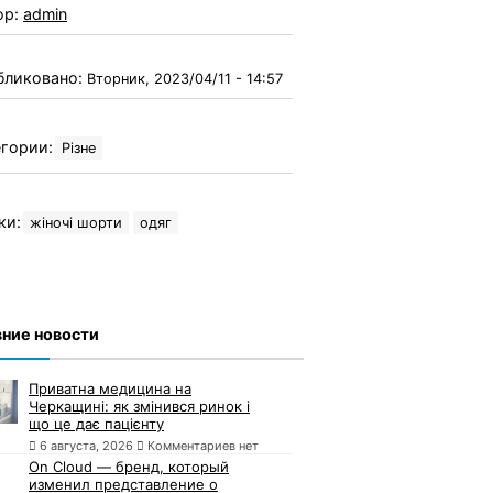
ор:
admin
бликовано:
Вторник, 2023/04/11 - 14:57
гории:
Різне
ки:
жіночі шорти
одяг
ние новости
Приватна медицина на
Черкащині: як змінився ринок і
що це дає пацієнту
6 августа, 2026
Комментариев нет
On Cloud — бренд, который
изменил представление о