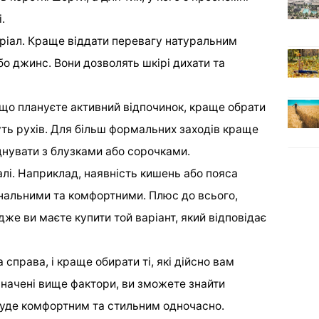
.
іал. Краще віддати перевагу натуральним
бо джинс. Вони дозволять шкірі дихати та
що плануєте активний відпочинок, краще обрати
уть рухів. Для більш формальних заходів краще
днувати з блузками або сорочками.
алі. Наприклад, наявність кишень або пояса
нальними та комфортними. Плюс до всього,
адже ви маєте купити той варіант, який відповідає
справа, і краще обирати ті, які дійсно вам
начені вище фактори, ви зможете знайти
буде комфортним та стильним одночасно.