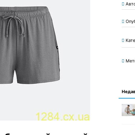
Авт
Опу
Кате
Мет
Недав