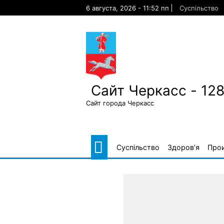
Skip
6 августа, 2026 - 11:52 пп
Суспільство
to
content
Сайт Черкасс - 12
Сайт города Черкасс
Суспільство
Здоров’я
Про