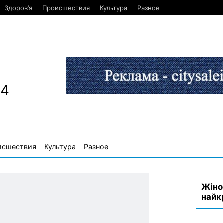
Здоров’я
Происшествия
Культура
Разное
84
исшествия
Культура
Разное
Жіно
найк