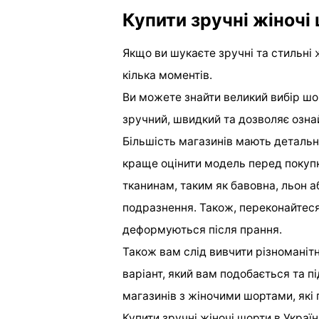
Купити зручні жіночі 
Якщо ви шукаєте зручні та стильні ж
кілька моментів.
Ви можете знайти великий вибір шор
зручний, швидкий та дозволяє озн
Більшість магазинів мають детальн
краще оцінити модель перед покуп
тканинам, таким як бавовна, льон а
подразнення. Також, переконайтеся
деформуються після прання.
Також вам слід вивчити різноманітн
варіант, який вам подобається та п
магазинів з жіночими шортами, які 
Купити зручні жіночі шорти в Украї