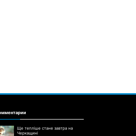
омментарии
Ще тепліше стане завтра на
Черкащині