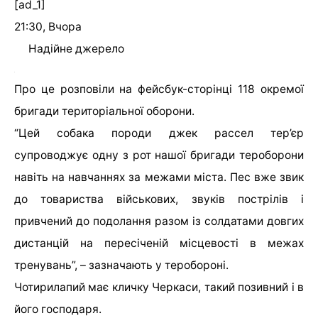
[ad_1]
21:30, Вчора
Надійне джерело
Про це розповіли на фейсбук-сторінці 118 окремої
бригади територіальної оборони.
“Цей собака породи джек рассел тер’єр
супроводжує одну з рот нашої бригади тероборони
навіть на навчаннях за межами міста. Пес вже звик
до товариства військових, звуків пострілів і
привчений до подолання разом із солдатами довгих
дистанцій на пересіченій місцевості в межах
тренувань”, – зазначають у теробороні.
Чотирилапий має кличку Черкаси, такий позивний і в
його господаря.