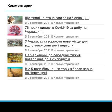
Комментарии
Ще тепліше стане завтра на Черкащині
9 сентября, 2021
Комментариев нет
76 нових випадків Covid-19 за добу на
Черкащині
9 сентября, 2021
Комментариев нет
У Черкасах створюють нове місце для
відпочинку:фонтани і перголи
9 сентября, 2021
Комментариев нет
На Черкащині до середини тижня
потеплішає до +25 градусів
9 сентября, 2021
Комментариев нет
В 2,5 рази більше,ніж торік,зібрали зерна
на Черкащині
9 сентября, 2021
Комментариев нет