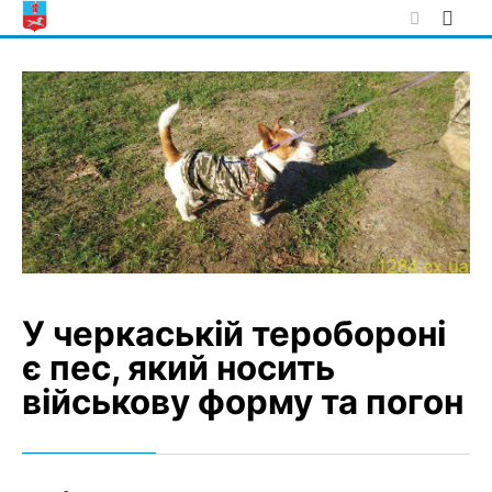
Skip
to
content
У черкаській теробороні
є пес, який носить
військову форму та погон