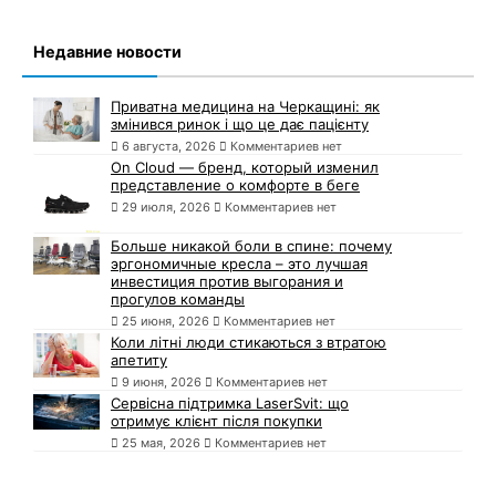
Недавние новости
Приватна медицина на Черкащині: як
змінився ринок і що це дає пацієнту
6 августа, 2026
Комментариев нет
On Cloud — бренд, который изменил
представление о комфорте в беге
29 июля, 2026
Комментариев нет
Больше никакой боли в спине: почему
эргономичные кресла – это лучшая
инвестиция против выгорания и
прогулов команды
25 июня, 2026
Комментариев нет
Коли літні люди стикаються з втратою
апетиту
9 июня, 2026
Комментариев нет
Сервісна підтримка LaserSvit: що
отримує клієнт після покупки
25 мая, 2026
Комментариев нет