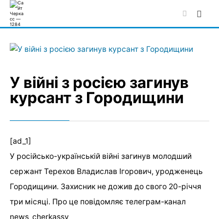
Skip
to
content
У війні з росією загинув
курсант з Городищини
[ad_1]
У російсько-українській війні загинув молодший
сержант Терехов Владислав Ігорович, уродженець
Городищини. Захисник не дожив до свого 20-річчя
три місяці. Про це повідомляє телеграм-канал
news_cherkassy