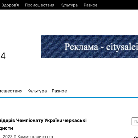
Здоров’я
Происшествия
Культура
Разное
84
исшествия
Культура
Разное
Най
лідерів Чемпіонату України черкаські
дисти
, 2023
Комментариев нет