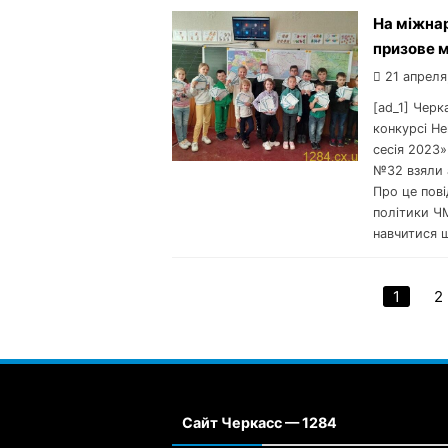
На міжнар
призове 
21 апреля
[ad_1] Чер
конкурсі Н
сесія 2023»
№32 взяли а
Про це пов
політики ЧМ
навчитися 
1
2
Сайт Черкасс — 1284