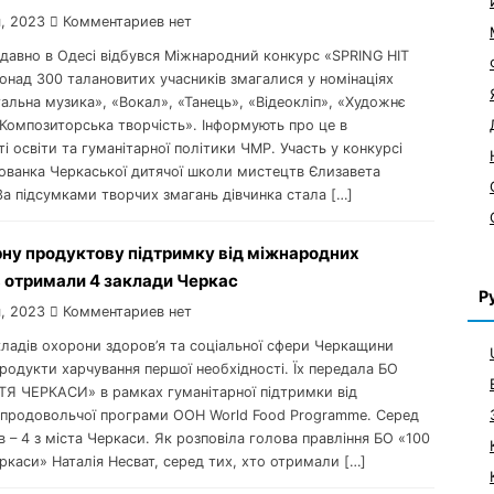
, 2023
Комментариев нет
одавно в Одесі відбувся Міжнародний конкурс «SPRING HIT
онад 300 талановитих учасників змагалися у номінаціях
альна музика», «Вокал», «Танець», «Відеокліп», «Художнє
«Композиторська творчість». Інформують про це в
і освіти та гуманітарної політики ЧМР. Участь у конкурсі
хованка Черкаської дитячої школи мистецтв Єлизавета
а підсумками творчих змагань дівчинка стала […]
рну продуктову підтримку від міжнародних
 отримали 4 заклади Черкас
Р
, 2023
Комментариев нет
акладів охорони здоров’я та соціальної сфери Черкащини
одукти харчування першої необхідності. Їх передала БО
Я ЧЕРКАСИ» в рамках гуманітарної підтримки від
ї продовольчої програми ООН World Food Programme. Серед
в – 4 з міста Черкаси. Як розповіла голова правління БО «100
каси» Наталія Несват, серед тих, хто отримали […]