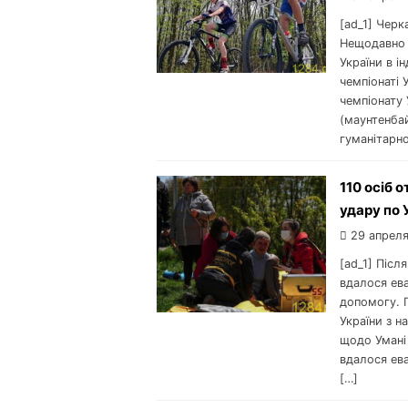
[ad_1] Черк
Нещодавно б
України в і
чемпіонаті У
чемпіонату 
(маунтенба
гуманітарно
110 осіб 
удару по 
29 апреля
[ad_1] Післ
вдалося ев
допомогу. 
України з н
щодо Умані 
вдалося ев
[…]