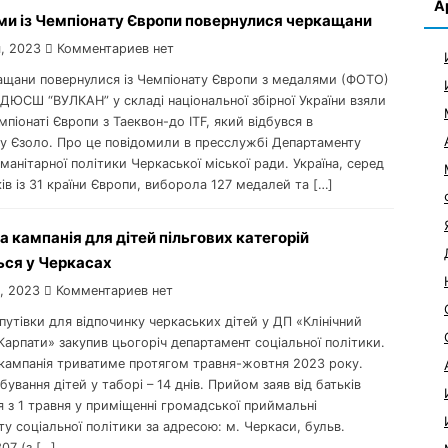
А
ми із Чемпіонату Європи повернулися черкащани
, 2023
Комментариев нет
кащани повернулися із Чемпіонату Європи з медалями (ФОТО)
ДЮСШ “ВУЛКАН” у складі національної збірної України взяли
мпіонаті Європи з Таеквон-до ITF, який відбувся в
му Єзоло. Про це повідомили в пресслужбі Департаменту
уманітарної політики Черкаської міської ради. Україна, серед
ів із 31 країни Європи, виборола 127 медалей та […]
 кампанія для дітей пільгових категорій
ься у Черкасах
, 2023
Комментариев нет
 путівки для відпочинку черкаських дітей у ДП «Клінічний
Карпати» закупив цьогоріч департамент соціальної політики.
кампанія триватиме протягом травня-жовтня 2023 року.
бування дітей у таборі – 14 днів. Прийом заяв від батьків
 з 1 травня у приміщенні громадської приймальні
у соціальної політики за адресою: м. Черкаси, бульв.
07 (з […]