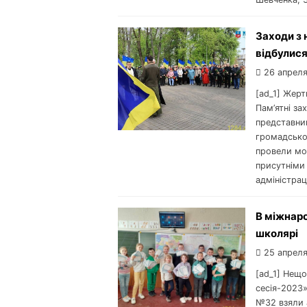
Заходи з 
відбулися
26 апреля
[ad_1] Жерт
Пам’ятні за
представник
громадсько
провели мол
присутніми 
адміністрац
В міжнаро
школярі
25 апреля
[ad_1] Нещ
сесія-2023»
№32 взяли а