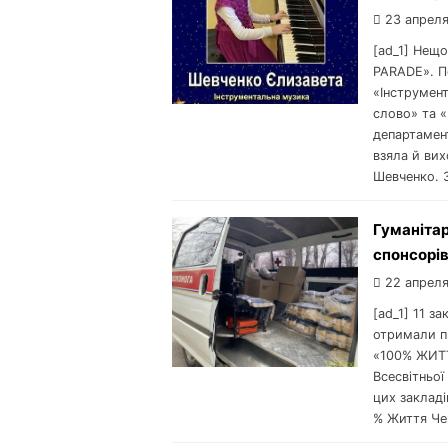
23 апреля
[ad_1] Нещ
PARADE». П
«Інструмент
слово» та 
департамент
взяла й ви
Шевченко. З
Гуманіта
спонсорів
22 апреля
[ad_1] 11 з
отримали пр
«100% ЖИТТ
Всесвітньо
цих закладі
% Життя Чер