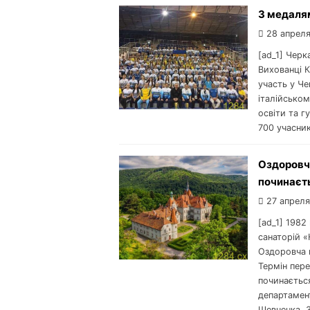
З медаля
28 апреля
[ad_1] Чер
Вихованці К
участь у Че
італійсько
освіти та г
700 учасник
Оздоровча
починаєт
27 апреля
[ad_1] 1982
санаторій «
Оздоровча 
Термін пере
починається
департамент
Шевченка, 3