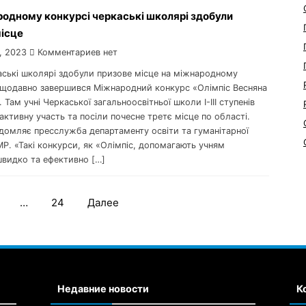
одному конкурсі черкаські школярі здобули
місце
, 2023
Комментариев нет
каські школярі здобули призове місце на міжнародному
ещодавно завершився Міжнародний конкурс «Олімпіс Весняна
. Там учні Черкаської загальноосвітньої школи I-III ступенів
ктивну участь та посіли почесне третє місце по області.
ідомляє пресслужба департаменту освіти та гуманітарної
Р. «Такі конкурси, як «Олімпіс, допомагають учням
швидко та ефективно […]
…
24
Далее
Навигация
по
записям
Недавние новости
К