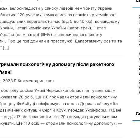
С
аські велосипедисти у списку лідерів Чемпіонату України
лизько 120 учасників змагалися за першість у чемпіонаті
ндивідуальних перегонах на час (від 5 до 10 км), командному
країни, І етапі чемпіонату України (шорт-трек), 1 етапі
України (елімінатор) (III-IV) із велосипедного спорту
йк). Про це повідомили в пресслужбі Департаменту освіти та
ї […]
отримали психологічну допомогу після ракетного
Умані
, 2023
Комментариев нет
я обстрілу росією Умані Черкаської області рятувальникам
акуювали 70 осіб, ще 110 громадян отримали психологічну
Про це у Фейсбуці поінформував голова Державної служби
адзвичайних ситуацій Сергій Крук, передає Укрінформ. «(Дані
С
– ред.): 17 врятованих життів. 70 громадян рятувальникам
акувати. Ще 110 осіб — отримали психологічну допомогу», —