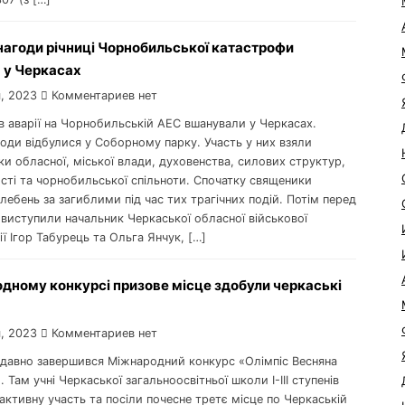
нагоди річниці Чорнобильської катастрофи
 у Черкасах
, 2023
Комментариев нет
в аварії на Чорнобильській АЕС вшанували у Черкасах.
ходи відбулися у Соборному парку. Участь у них взяли
и обласної, міської влади, духовенства, силових структур,
сті та чорнобильської спільноти. Спочатку священики
ебень за загиблими під час тих трагічних подій. Потім перед
виступили начальник Черкаської обласної військової
ії Ігор Табурець та Ольга Янчук, […]
дному конкурсі призове місце здобули черкаські
, 2023
Комментариев нет
одавно завершився Міжнародний конкурс «Олімпіс Весняна
. Там учні Черкаської загальноосвітньої школи I-III ступенів
ктивну участь та посіли почесне третє місце по Черкаській