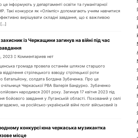
о це інформують у департаменті освіти та гуманітарної
МР. Такі конкурси як «Олімпіс» допомагають учням навчитися
ефективно вирішувати складні завдання, що є важливою
 […]
 захисник із Черкащини загинув на війні під час
 завдання
, 2023
Комментариев нет
ищенська громада провела останнім шляхом старшого
 відділення стрілецького взводу стрілецької роти
о батальйону, солдата Богдана Зубаченка. Про це
 очільниця Черкаської РВА Валерія Бандурко. Зубаченко
олійович народився 2001 року. Загинув 17 квітня 2023 під
ня бойового завдання у Луганській області. Похований у селі
агадаємо, на російсько-українській війні поліг військовий із
родному конкурсі юна черкаська музикантка
изове місце