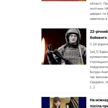
області. Пр
політики Ч
швидко та 
навичкою в
22-річний
бойового
24 апреля
[ad_1] Буд
кулеметника
стрілецьког
повідомила
Богдан Анат
час виконан
Свидівок. Н
[…]
На міжна
посіла пр