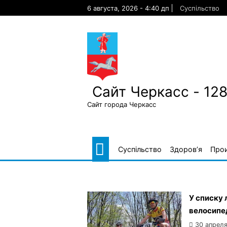
Skip
6 августа, 2026 - 4:40 дп
Суспільство
to
content
Сайт Черкасс - 12
Сайт города Черкасс
Суспільство
Здоров’я
Про
У списку 
велосипе
30 апреля