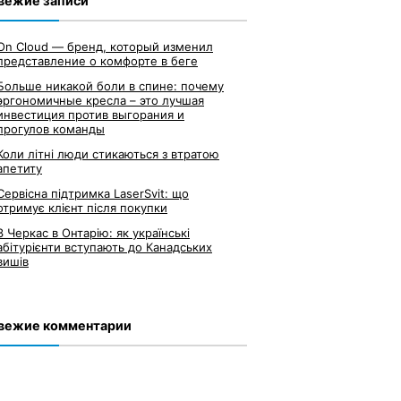
вежие записи
On Cloud — бренд, который изменил
представление о комфорте в беге
Больше никакой боли в спине: почему
эргономичные кресла – это лучшая
инвестиция против выгорания и
прогулов команды
Коли літні люди стикаються з втратою
апетиту
Сервісна підтримка LaserSvit: що
отримує клієнт після покупки
З Черкас в Онтарію: як українські
абітурієнти вступають до Канадських
вишів
вежие комментарии