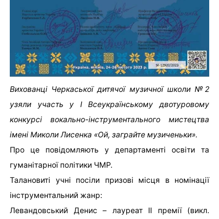
Вихованці Черкаської дитячої музичної школи №2
узяли участь у І Всеукраїнському двотуровому
конкурсі вокально-інструментального мистецтва
імені Миколи Лисенка «Ой, заграйте музиченьки».
Про це повідомляють у департаменті освіти та
гуманітарної політики ЧМР.
Талановиті учні посіли призові місця в номінації
інструментальний жанр:
Левандовський Денис – лауреат ІІ премії (викл.