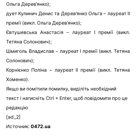
Ольга Дерев’янко);
дует Кулинич Денис та Дерев’янко Ольга – лауреат ІІ
премії (викл. Ольга Дерев’янко);
Євтушевська Анастасія – лауреат І премії (викл.
Тетяна Солонович);
Шмиголь Владислав − лауреат І премії (викл. Тетяна
Солонович);
Корнієнко Поліна − лауреат ІІ премії (викл. Тетяна
Хоменко).
Якщо ви помітили помилку, виділіть необхідний
текст і натисніть Ctrl + Enter, щоб повідомити про це
редакцію
[ad_2]
Источник:
0472.ua