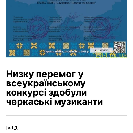
Низку перемог у
всеукраїнському
конкурсі здобули
черкаські музиканти
[ad_1]