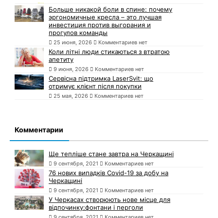
Больше никакой боли в спине: почему
эргономичные кресла – это лучшая
инвестиция против выгорания и
прогулов команды
25 июня, 2026
Комментариев нет
Коли літні люди стикаються з втратою
апетиту
9 июня, 2026
Комментариев нет
Сервісна підтримка LaserSvit: що
отримує клієнт після покупки
25 мая, 2026
Комментариев нет
Комментарии
Ще тепліше стане завтра на Черкащині
9 сентября, 2021
Комментариев нет
76 нових випадків Covid-19 за добу на
Черкащині
9 сентября, 2021
Комментариев нет
У Черкасах створюють нове місце для
відпочинку:фонтани і перголи
9 сентября, 2021
Комментариев нет