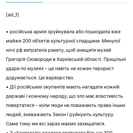
[ad_1]
▪️ російська армія зруйнувала або пошкодила вже
майже 200 обʼєктів культурної спадщини. Минулої
ночі рф витратила ракету, щоб знищити музей
Григорія Сковороди в Харківській області. Прицільні
удари по музеях – це навіть не кожен терорист
додумається. Це варварство.
▪️ Дії російських окупантів мають нагадати кожній
державі і кожному народу, що зло має властивість
повертатися – коли люди не поважають права інших
людей, зневажають Закон і руйнують культуру.
Саме тому ми всі зараз маємо захищатися.
▪️ З «Азовсталі» вдалося врятувати більше 300