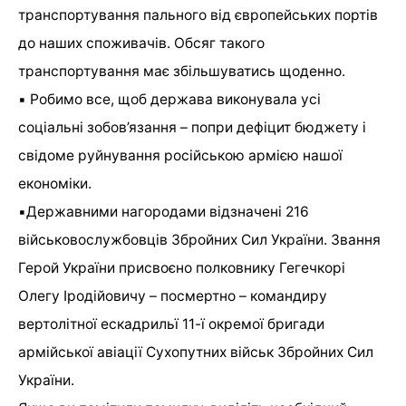
транспортування пального від європейських портів
до наших споживачів. Обсяг такого
транспортування має збільшуватись щоденно.
▪️ Робимо все, щоб держава виконувала усі
соціальні зобов’язання – попри дефіцит бюджету і
свідоме руйнування російською армією нашої
економіки.
▪️Державними нагородами відзначені 216
військовослужбовців Збройних Сил України. Звання
Герой України присвоєно полковнику Гегечкорі
Олегу Іродійовичу – посмертно – командиру
вертолітної ескадрильї 11-ї окремої бригади
армійської авіації Сухопутних військ Збройних Сил
України.