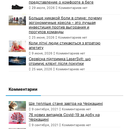
представление о комфорте в беге
29 июля, 2026
Комментариев нет
Больше никакой боли в спине: почему
эргономичные кресла – это лучшая
инвестиция против выгорания и
прогулов команды
25 июня, 2026
Комментариев нет
Коли літні люди стикаються з втратою
апетиту
9 июня, 2026
Комментариев нет
Сервісна підтримка LaserSvit: що
отримує клієнт після покупки
25 мая, 2026
Комментариев нет
Комментарии
Ще тепліше стане завтра на Черкащині
9 сентября, 2021
Комментариев нет
76 нових випадків Covid-19 за добу на
Черкащині
9 сентября, 2021
Комментариев нет