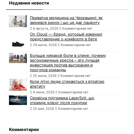
Недавние новости
Приватна медицина на Черкащині: як
змінився ринок і що це дає пацієнту
6 августа, 2026
Комментариев нет
On Cloud — бренд, который изменил
представление о комфорте в беге
29 июля, 2026
Комментариев нет
Больше никакой боли в спине: почему
эргономичные кресла – это лучшая
инвестиция против выгорания и
прогулов команды
25 июня, 2026
Комментариев нет
Коли літні люди стикаються з втратою
апетиту
9 июня, 2026
Комментариев нет
Сервісна підтримка LaserSvit: що
отримує клієнт після покупки
25 мая, 2026
Комментариев нет
Комментарии