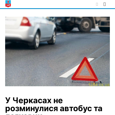
Skip
to
content
У Черкасах не
розминулися автобус та