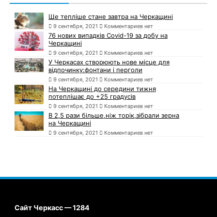
Ще тепліше стане завтра на Черкащині
9 сентября, 2021
Комментариев нет
76 нових випадків Covid-19 за добу на
Черкащині
9 сентября, 2021
Комментариев нет
У Черкасах створюють нове місце для
відпочинку:фонтани і перголи
9 сентября, 2021
Комментариев нет
На Черкащині до середини тижня
потеплішає до +25 градусів
9 сентября, 2021
Комментариев нет
В 2,5 рази більше,ніж торік,зібрали зерна
на Черкащині
9 сентября, 2021
Комментариев нет
Сайт Черкасс — 1284