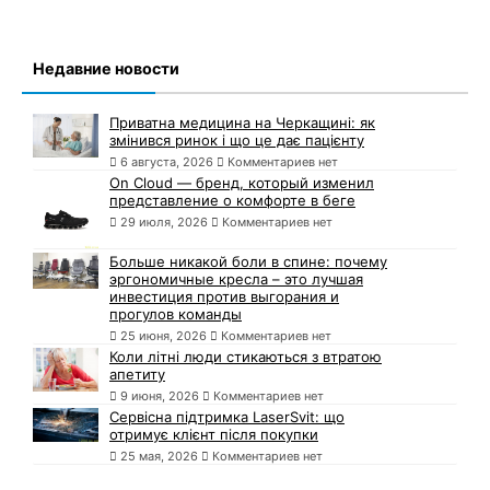
Недавние новости
Приватна медицина на Черкащині: як
змінився ринок і що це дає пацієнту
6 августа, 2026
Комментариев нет
On Cloud — бренд, который изменил
представление о комфорте в беге
29 июля, 2026
Комментариев нет
Больше никакой боли в спине: почему
эргономичные кресла – это лучшая
инвестиция против выгорания и
прогулов команды
25 июня, 2026
Комментариев нет
Коли літні люди стикаються з втратою
апетиту
9 июня, 2026
Комментариев нет
Сервісна підтримка LaserSvit: що
отримує клієнт після покупки
25 мая, 2026
Комментариев нет