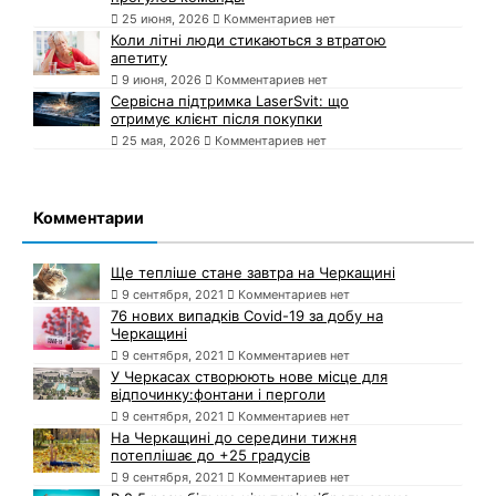
25 июня, 2026
Комментариев нет
Коли літні люди стикаються з втратою
апетиту
9 июня, 2026
Комментариев нет
Сервісна підтримка LaserSvit: що
отримує клієнт після покупки
25 мая, 2026
Комментариев нет
Комментарии
Ще тепліше стане завтра на Черкащині
9 сентября, 2021
Комментариев нет
76 нових випадків Covid-19 за добу на
Черкащині
9 сентября, 2021
Комментариев нет
У Черкасах створюють нове місце для
відпочинку:фонтани і перголи
9 сентября, 2021
Комментариев нет
На Черкащині до середини тижня
потеплішає до +25 градусів
9 сентября, 2021
Комментариев нет