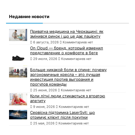
Недавние новости
Приватна медицина на Черкащині: як
змінився ринок і що це дає пацієнту
6 августа, 2026
Комментариев нет
On Cloud — бренд, который изменил
представление о комфорте в беге
29 июля, 2026
Комментариев нет
Больше никакой боли в спине: почему
эргономичные кресла – это лучшая
инвестиция против выгорания и
прогулов команды
25 июня, 2026
Комментариев нет
Коли літні люди стикаються з втратою
апетиту
9 июня, 2026
Комментариев нет
Сервісна підтримка LaserSvit: що
отримує клієнт після покупки
25 мая, 2026
Комментариев нет