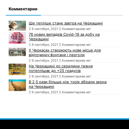
Комментарии
Ще тепліше стане завтра на Черкащині
9 сентября, 2021
Комментариев нет
76 нових випадків Covid-19 за добу на
Черкащині
9 сентября, 2021
Комментариев нет
У Черкасах створюють нове місце для
відпочинку:фонтани і перголи
9 сентября, 2021
Комментариев нет
На Черкащині до середини тижня
потеплішає до +25 градусів
9 сентября, 2021
Комментариев нет
В 2,5 рази більше,ніж торік,зібрали зерна
на Черкащині
9 сентября, 2021
Комментариев нет