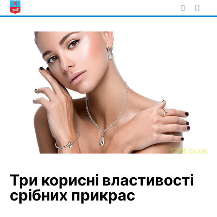
Skip
to
content
Три корисні властивості
срібних прикрас