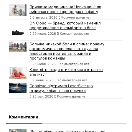
Приватна медицина на Черкащині: як
змінився ринок і що це дає пацієнту
6 августа, 2026
Комментариев нет
On Cloud — бренд, который изменил
представление о комфорте в беге
29 июля, 2026
Комментариев нет
Больше никакой боли в спине: почему
эргономичные кресла – это лучшая
инвестиция против выгорания и
прогулов команды
25 июня, 2026
Комментариев нет
Коли літні люди стикаються з втратою
апетиту
9 июня, 2026
Комментариев нет
Сервісна підтримка LaserSvit: що
отримує клієнт після покупки
25 мая, 2026
Комментариев нет
Комментарии
Ще тепліше стане завтра на Черкащині