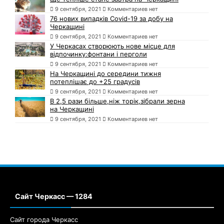
9 сентября, 2021
Комментариев нет
76 нових випадків Covid-19 за добу на
Черкащині
9 сентября, 2021
Комментариев нет
У Черкасах створюють нове місце для
відпочинку:фонтани і перголи
9 сентября, 2021
Комментариев нет
На Черкащині до середини тижня
потеплішає до +25 градусів
9 сентября, 2021
Комментариев нет
В 2,5 рази більше,ніж торік,зібрали зерна
на Черкащині
9 сентября, 2021
Комментариев нет
Сайт Черкасс — 1284
Сайт города Черкасс