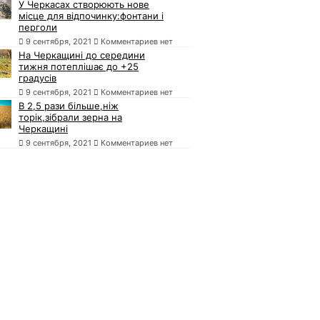
У Черкасах створюють нове
місце для відпочинку:фонтани і
перголи
9 сентября, 2021
Комментариев нет
На Черкащині до середини
тижня потеплішає до +25
градусів
9 сентября, 2021
Комментариев нет
В 2,5 рази більше,ніж
торік,зібрали зерна на
Черкащині
9 сентября, 2021
Комментариев нет