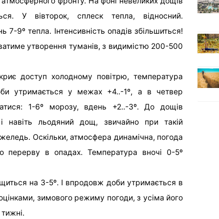
 атмосферного фронту. На фоні невеликих дощів
ься. У вівторок, сплеск тепла, відносний.
ь 7-9º тепла. Інтенсивність опадів збільшиться!
атиме утворення туманів, з видимістю 200-500
криє доступ холодному повітрю, температура
оби утримається у межах +4..-1º, а в четвер
тися: 1-6º морозу, вдень +2..-3º. До дощів
 і навіть льодяний дощ, звичайно при такій
ожеледь. Оскільки, атмосфера динамічна, погода
мо перерву в опадах. Температура вночі 0-5º
щиться на 3-5º. І впродовж доби утримається в
оцінками, зимового режиму погоди, з усіма його
тижні.