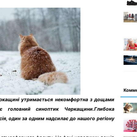
Комм
ркащині утримається некомфортна з дощами
є головний синоптик Черкащини.Глибока
ія, один за одним надсилає до нашого регіону