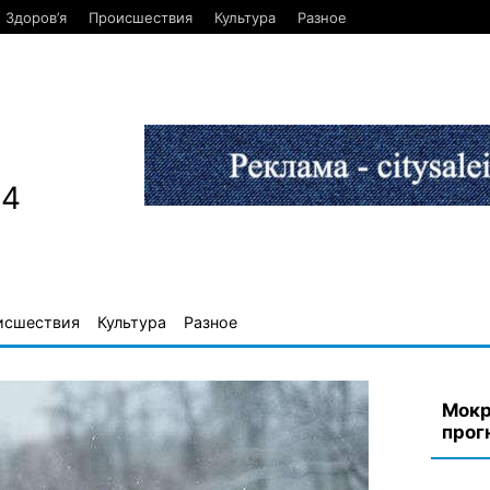
Здоров’я
Происшествия
Культура
Разное
84
исшествия
Культура
Разное
Мокр
прог