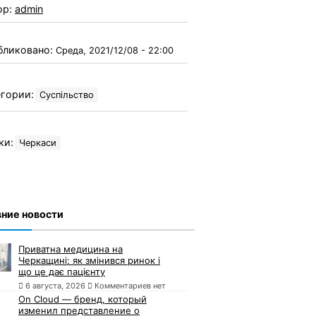
ор:
admin
бликовано:
Среда, 2021/12/08 - 22:00
гории:
Суспільство
ки:
Черкаси
ние новости
Приватна медицина на
Черкащині: як змінився ринок і
що це дає пацієнту
6 августа, 2026
Комментариев нет
On Cloud — бренд, который
изменил представление о