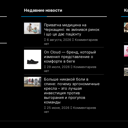
Недавние новости
К
Приватна медицина на
Черкащині: як змінився ринок
і що це дає пацієнту
6 августа, 2026
Комментариев
нет
On Cloud — бренд, который
изменил представление о
комфорте в беге
29 июля, 2026
Комментариев
нет
Больше никакой боли в
спине: почему эргономичные
кресла – это лучшая
инвестиция против
выгорания и прогулов
команды
25 июня, 2026
Комментариев
нет