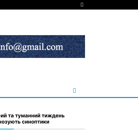
ий та туманний тиждень
нозують синоптики