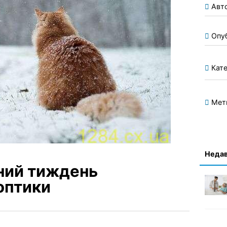
Авт
Опу
Кате
Мет
Недав
ний тиждень
оптики