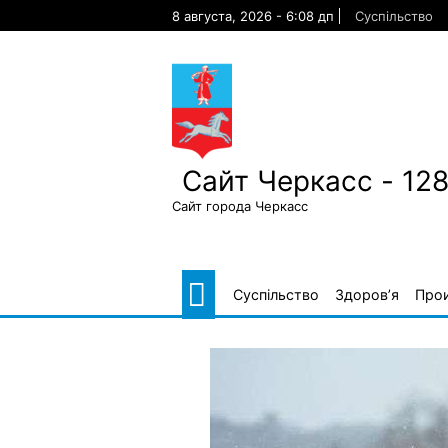
Skip
8 августа, 2026 - 6:08 дп
Суспільство
to
content
Сайт Черкасс - 12
Сайт города Черкасс
Суспільство
Здоров’я
Про