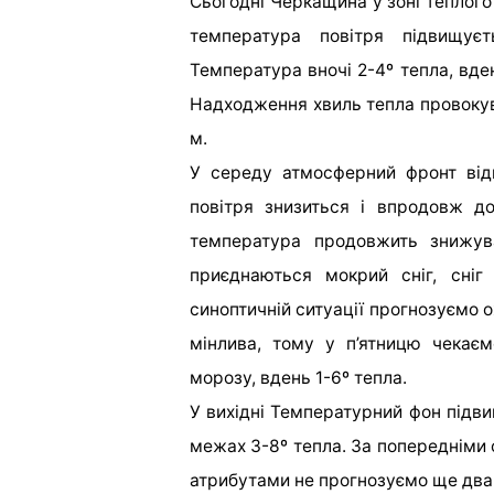
Сьогодні Черкащина у зоні теплого
температура повітря підвищуєт
Температура вночі 2-4º тепла, вден
Надходження хвиль тепла провокув
м.
У середу атмосферний фронт від
повітря знизиться і впродовж д
температура продовжить знижува
приєднаються мокрий сніг, сніг
синоптичній ситуації прогнозуємо 
мінлива, тому у п’ятницю чекає
морозу, вдень 1-6º тепла.
У вихідні Температурний фон підви
межах 3-8º тепла. За попередніми 
атрибутами не прогнозуємо ще два 