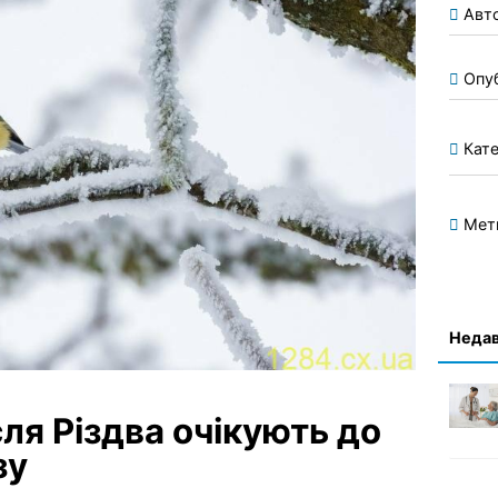
Авт
Опу
Кате
Мет
Недав
ля Різдва очікують до
зу