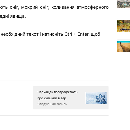
ють сніг, мокрий сніг, коливання атмосферного
ледні явища.
еобхідний текст і натисніть Ctrl + Enter, щоб
Черкащан попереджають
про сильний вітер
Следующая запись