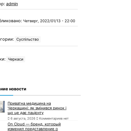
ор:
admin
бликовано:
Четверг, 2022/01/13 - 22:00
гории:
Суспільство
ки:
Черкаси
ние новости
Приватна медицина на
Черкащині: як змінився ринок і
що це дає пацієнту
6 августа, 2026
Комментариев нет
On Cloud — бренд, который
изменил представление о