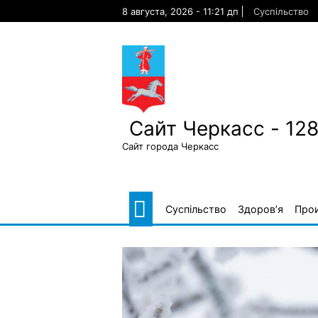
Skip
8 августа, 2026 - 11:21 дп
Суспільство
to
content
Сайт Черкасс - 12
Сайт города Черкасс
Суспільство
Здоров’я
Про