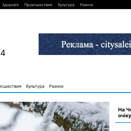
Здоров’я
Происшествия
Культура
Разное
84
исшествия
Культура
Разное
На Ч
очік