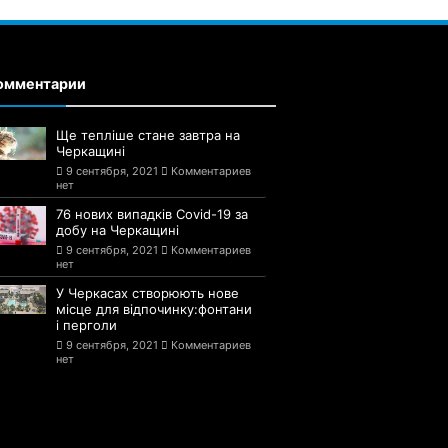
омментарии
Ще тепліше стане завтра на
Черкащині
9 сентября, 2021
Комментариев
нет
76 нових випадків Covid-19 за
добу на Черкащині
9 сентября, 2021
Комментариев
нет
У Черкасах створюють нове
місце для відпочинку:фонтани
і перголи
9 сентября, 2021
Комментариев
нет