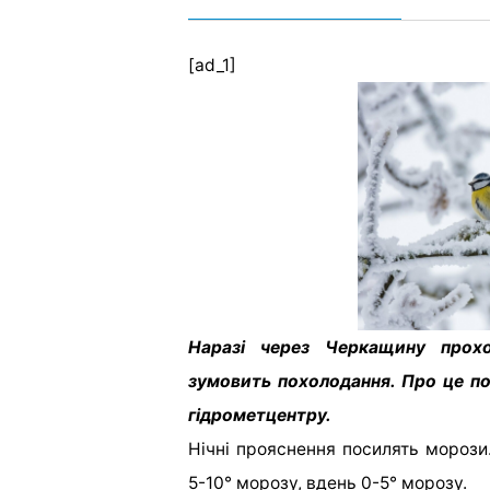
[ad_1]
Наразі через Черкащину прох
зумовить похолодання. Про це п
гідрометцентру.
Нічні прояснення посилять морози.
5-10° морозу, вдень 0-5° морозу.