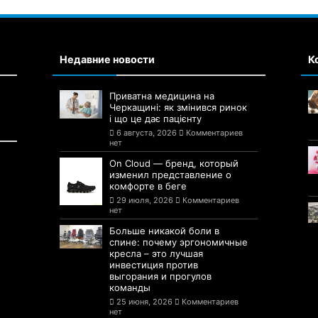
Недавние новости
К
Приватна медицина на
Черкащині: як змінився ринок
і що це дає пацієнту
6 августа, 2026
Комментариев
нет
On Cloud — бренд, который
изменил представление о
комфорте в беге
29 июля, 2026
Комментариев
нет
Больше никакой боли в
спине: почему эргономичные
кресла – это лучшая
инвестиция против
выгорания и прогулов
команды
25 июня, 2026
Комментариев
нет