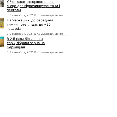
У Черкасах створюють нове
місце для відпочинку:фонтани і
перголи
9 сентября, 2021
Комментариев нет
На Черкащині до середини
тижня потеплішає до +25
градусів
9 сентября, 2021
Комментариев нет
В 2,5 рази більше,ніж
торік,зібрали зерна на
Черкащині
9 сентября, 2021
Комментариев нет