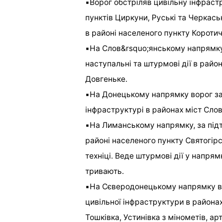
▪️Ворог обстріляв цивільну інфрас
пунктів Циркуни, Руські та Черкась
в районі населеного пункту Коротич
▪️На Слов&rsquo;янському напрямк
наступальні та штурмові дії в райо
Довгеньке.
▪️На Донецькому напрямку ворог зав
інфраструктурі в районах міст Сло
▪️На Лиманському напрямку, за підт
районі населеного пункту Святогірсь
техніці. Веде штурмові дії у напря
тривають.
▪️На Сєверодонецькому напрямку во
цивільної інфраструктури в района
Тошківка, Устинівка з мінометів, а