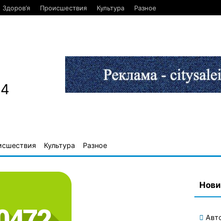
Здоров’я
Происшествия
Культура
Разное
84
исшествия
Культура
Разное
Нови
Авт