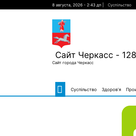
Skip
8 августа, 2026 - 2:43 дп
Суспільство
to
content
Сайт Черкасс - 12
Сайт города Черкасс
Суспільство
Здоров’я
Про