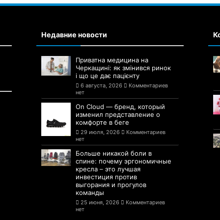
Недавние новости
К
Приватна медицина на
Черкащині: як змінився ринок
і що це дає пацієнту
6 августа, 2026
Комментариев
нет
On Cloud — бренд, который
изменил представление о
комфорте в беге
29 июля, 2026
Комментариев
нет
Больше никакой боли в
спине: почему эргономичные
кресла – это лучшая
инвестиция против
выгорания и прогулов
команды
25 июня, 2026
Комментариев
нет