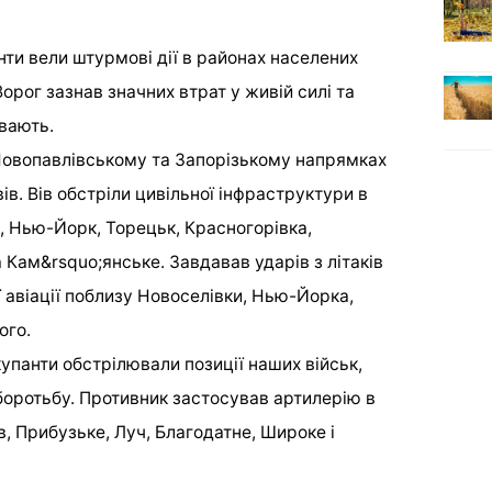
ти вели штурмові дії в районах населених
Ворог зазнав значних втрат у живій силі та
ивають.
 Новопавлівському та Запорізькому напрямках
ів. Вів обстріли цивільної інфраструктури в
, Нью-Йорк, Торецьк, Красногорівка,
а Кам&rsquo;янське. Завдавав ударів з літаків
 авіації поблизу Новоселівки, Нью-Йорка,
ого.
упанти обстрілювали позиції наших військ,
оротьбу. Противник застосував артилерію в
, Прибузьке, Луч, Благодатне, Широке і