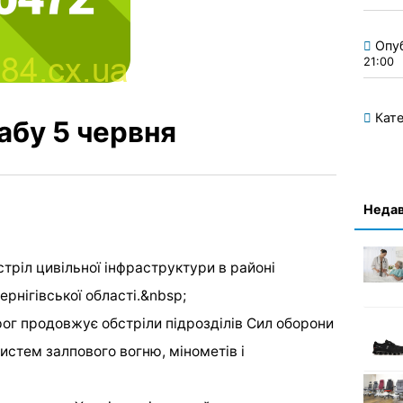
Опу
21:00
Кате
абу 5 червня
Недав
тріл цивільної інфраструктури в районі
рнігівської області.&nbsp;
ог продовжує обстріли підрозділів Сил оборони
систем залпового вогню, мінометів і