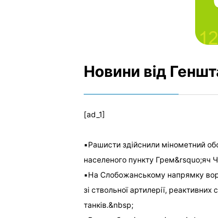
Новини від Геншт
[ad_1]
▪️Рашисти здійснили мінометний обс
населеного пункту Грем&rsquo;яч Че
▪️На Слобожанському напрямку вор
зі ствольної артилерії, реактивних 
танків.&nbsp;