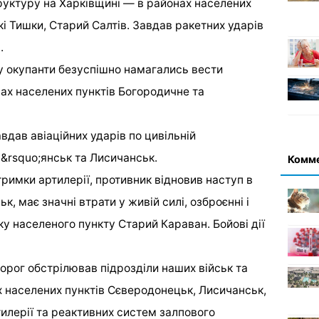
труктуру на Харківщині — в районах населених
кі Тишки, Старий Салтів. Завдав ракетних ударів
.
у окупанти безуспішно намагались вести
нах населених пунктів Богородичне та
дав авіаційних ударів по цивільній
в&rsquo;янськ та Лисичанськ.
Комм
римки артилерії, противник відновив наступ в
к, має значні втрати у живій силі, озброєнні і
мку населеного пункту Старий Караван. Бойові дії
рог обстрілював підрозділи наших військ та
х населених пунктів Сєверодонецьк, Лисичанськ,
ртилерії та реактивних систем залпового