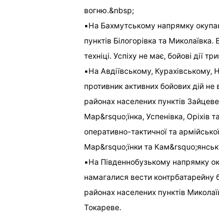
вогню.&nbsp;
▪️На Бахмутському напрямку окупан
пунктів Білогорівка та Миколаївка. 
техніці. Успіху не має, бойові дії тр
▪️На Авдіївському, Курахівському,
противник активних бойових дій не в
районах населених пунктів Зайцеве
Мар&rsquo;їнка, Успенівка, Оріхів т
оперативно-тактичної та армійської
Мар&rsquo;їнки та Кам&rsquo;янськ
▪️На Південнобузькому напрямку ок
намагалися вести контрбатарейну б
районах населених пунктів Миколаїв
Токареве.