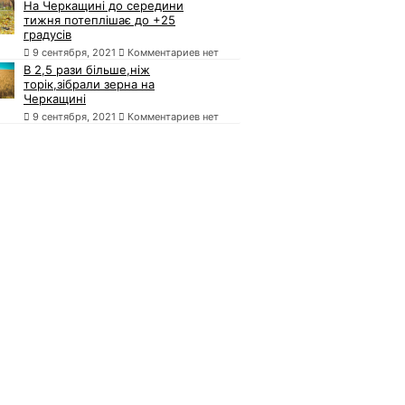
На Черкащині до середини
тижня потеплішає до +25
градусів
9 сентября, 2021
Комментариев нет
В 2,5 рази більше,ніж
торік,зібрали зерна на
Черкащині
9 сентября, 2021
Комментариев нет