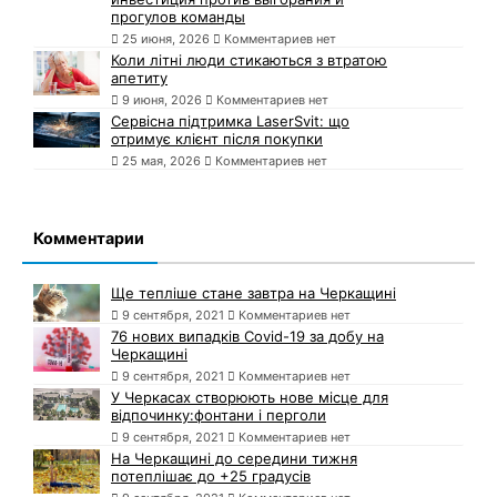
прогулов команды
25 июня, 2026
Комментариев нет
Коли літні люди стикаються з втратою
апетиту
9 июня, 2026
Комментариев нет
Сервісна підтримка LaserSvit: що
отримує клієнт після покупки
25 мая, 2026
Комментариев нет
Комментарии
Ще тепліше стане завтра на Черкащині
9 сентября, 2021
Комментариев нет
76 нових випадків Covid-19 за добу на
Черкащині
9 сентября, 2021
Комментариев нет
У Черкасах створюють нове місце для
відпочинку:фонтани і перголи
9 сентября, 2021
Комментариев нет
На Черкащині до середини тижня
потеплішає до +25 градусів