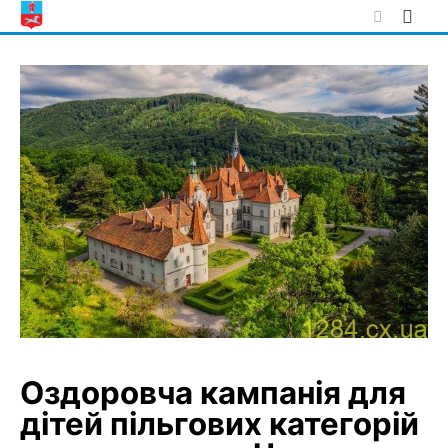
Skip
to
content
Оздоровча кампанія для
дітей пільгових категорій