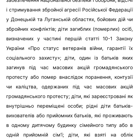
забезпечення національної безпеки і оборони, відсічі
і стримування збройної агресії Російської Федерації
у Донецькій та Луганській областях, бойових дій чи
збройних конфліктів; діти загиблих (померлих) осіб,
визначених у частині першій статті 10-1 Закону
України «Про статус ветеранів війни, гарантії їх
соціального захисту»; діти, один із батьків яких
загинув під час масових акцій громадянського
протесту або помер внаслідок поранення, контузії
чи каліцтва, одержаних під час масових акцій
громадянського протесту; діти, які зареєстровані як
внутрішньо переміщені особи; рідні діти батьків-
вихователів або прийомних батьків, які проживають
в одному дитячому будинку сімейного типу або в
одній прийомній сім’ї; діти, які взяті на облік