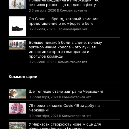
Приватна медицина на Черкащині: як
змінився ринок і що це дає пацієнту
6 августа, 2026
Комментариев нет
On Cloud — бренд, который изменил
представление о комфорте в беге
29 июля, 2026
Комментариев нет
Больше никакой боли в спине: почему
эргономичные кресла – это лучшая
инвестиция против выгорания и
прогулов команды
25 июня, 2026
Комментариев нет
Комментарии
Ще тепліше стане завтра на Черкащині
9 сентября, 2021
Комментариев нет
76 нових випадків Covid-19 за добу на
Черкащині
9 сентября, 2021
Комментариев нет
У Черкасах створюють нове місце для
відпочинку:фонтани і перголи