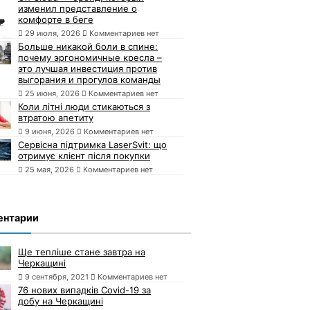
изменил представление о
комфорте в беге
29 июля, 2026
Комментариев нет
Больше никакой боли в спине:
почему эргономичные кресла –
это лучшая инвестиция против
выгорания и прогулов команды
25 июня, 2026
Комментариев нет
Коли літні люди стикаються з
втратою апетиту
9 июня, 2026
Комментариев нет
Сервісна підтримка LaserSvit: що
отримує клієнт після покупки
25 мая, 2026
Комментариев нет
ентарии
Ще тепліше стане завтра на
Черкащині
9 сентября, 2021
Комментариев нет
76 нових випадків Covid-19 за
добу на Черкащині