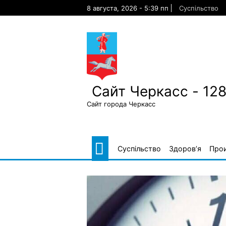
Skip
8 августа, 2026 - 5:39 пп
Суспільство
to
content
Сайт Черкасс - 12
Сайт города Черкасс
Суспільство
Здоров’я
Про