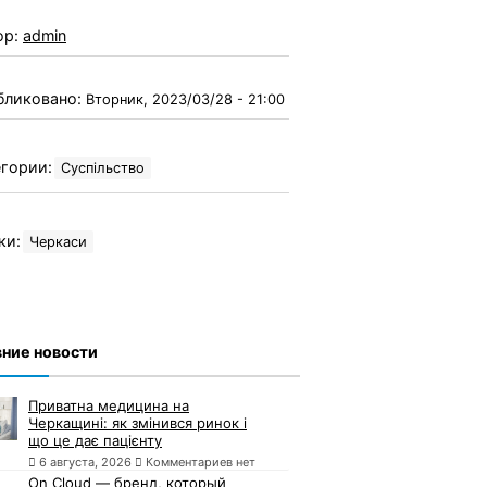
ор:
admin
бликовано:
Вторник, 2023/03/28 - 21:00
гории:
Суспільство
ки:
Черкаси
ние новости
Приватна медицина на
Черкащині: як змінився ринок і
що це дає пацієнту
6 августа, 2026
Комментариев нет
On Cloud — бренд, который