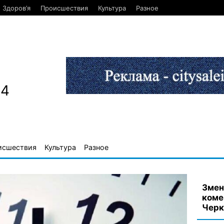
Здоров’я
Происшествия
Культура
Разное
84
исшествия
Культура
Разное
Змен
коме
Черк