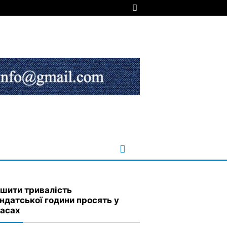
шити тривалість
ндатської години просять у
асах