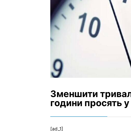
Зменшити тривал
години просять у
[ad_1]