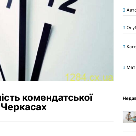
Авт
Опу
Кате
Мет
ість комендатської
Недав
 Черкасах