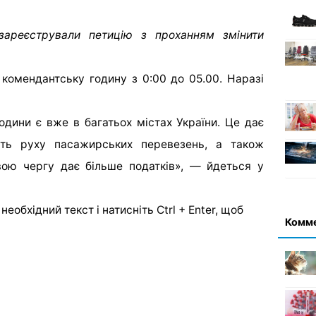
зареєстрували петицію з проханням змінити
 комендантську годину з 0:00 до 05.00. Наразі
одини є вже в багатьох містах України. Це дає
сть руху пасажирських перевезень, а також
вою чергу дає більшe податків», — йдеться у
еобхідний текст і натисніть Ctrl + Enter, щоб
Комм