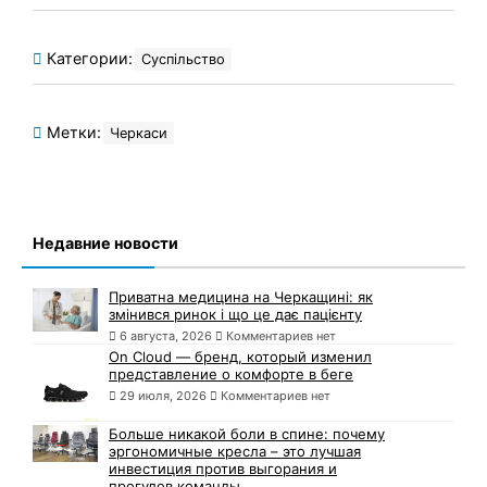
Категории:
Суспільство
Метки:
Черкаси
Недавние новости
Приватна медицина на Черкащині: як
змінився ринок і що це дає пацієнту
6 августа, 2026
Комментариев нет
On Cloud — бренд, который изменил
представление о комфорте в беге
29 июля, 2026
Комментариев нет
Больше никакой боли в спине: почему
эргономичные кресла – это лучшая
инвестиция против выгорания и
прогулов команды