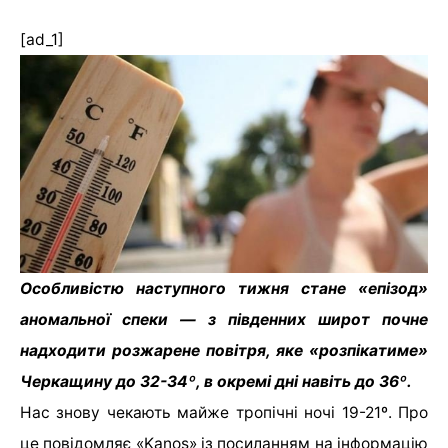
[ad_1]
Особливістю наступного тижня стане «епізод»
аномальної спеки — з південних широт почне
надходити розжарене повітря, яке «розпікатиме»
Черкащину до 32-34º, в окремі дні навіть до 36º.
Нас знову чекають майже тропічні ночі 19-21º. Про
це повідомляє «Kanos» із посиланням на інформацію