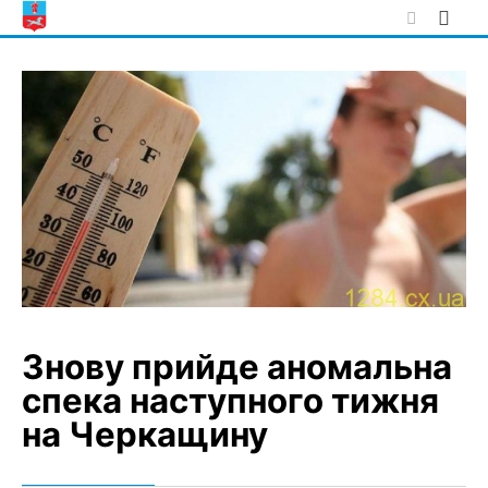
Skip
to
content
Знову прийде аномальна
спека наступного тижня
на Черкащину