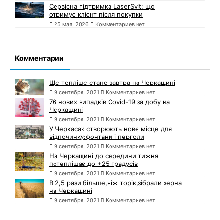
Сервісна підтримка LaserSvit: що
отримує клієнт після покупки
25 мая, 2026
Комментариев нет
Комментарии
Ще тепліше стане завтра на Черкащині
9 сентября, 2021
Комментариев нет
76 нових випадків Covid-19 за добу на
Черкащині
9 сентября, 2021
Комментариев нет
У Черкасах створюють нове місце для
відпочинку:фонтани і перголи
9 сентября, 2021
Комментариев нет
На Черкащині до середини тижня
потеплішає до +25 градусів
9 сентября, 2021
Комментариев нет
В 2,5 рази більше,ніж торік,зібрали зерна
на Черкащині
9 сентября, 2021
Комментариев нет