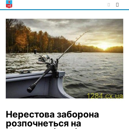
Skip
to
content
Нерестова заборона
розпочнеться на