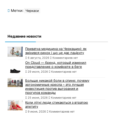
Метки:
Черкаси
Недавние новости
Приватна медицина на Черкащині: як
змінився ринок і що це дає пацієнту
6 августа, 2026
Комментариев нет
On Cloud — бренд, который изменил
представление о комфорте в беге
29 июля, 2026
Комментариев нет
Больше никакой боли в спине: почему
эргономичные кресла – это лучшая
инвестиция против выгорания и
прогулов команды
25 июня, 2026
Комментариев нет
Коли літні люди стикаються з втратою
апетиту
9 июня, 2026
Комментариев нет