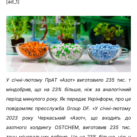
[ad_1]
У січні-лютому ПрАТ «Азот» виготовило 235 тис. т
міндобрив, що на 23% більше, ніж за аналогічний
період минулого року. Як передає Укрінформ, про це
повідомляє пресслужба Group DF. «У січні-лютому
2023 року Черкаський «Азот», що входить до
азотного холдингу OSTCHEM, виготовив 235 тис.
тонн мінеральних добрив. Це на 23% більше, ніж у