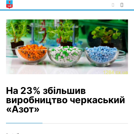
Skip
to
content
На 23% збільшив
виробництво черкаський
«Азот»