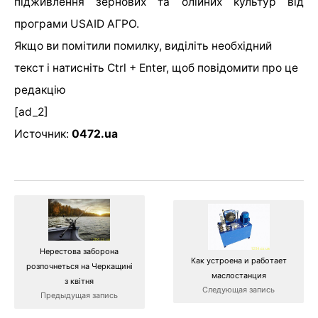
підживлення зернових та олійних культур від
програми USAID АГРО.
Якщо ви помітили помилку, виділіть необхідний
текст і натисніть Ctrl + Enter, щоб повідомити про це
редакцію
[ad_2]
Источник:
0472.ua
Нерестова заборона
Как устроена и работает
розпочнеться на Черкащині
маслостанция
з квітня
Следующая запись
Предыдущая запись