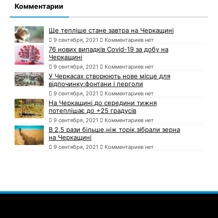
Комментарии
Ще тепліше стане завтра на Черкащині
9 сентября, 2021
Комментариев нет
76 нових випадків Covid-19 за добу на
Черкащині
9 сентября, 2021
Комментариев нет
У Черкасах створюють нове місце для
відпочинку:фонтани і перголи
9 сентября, 2021
Комментариев нет
На Черкащині до середини тижня
потеплішає до +25 градусів
9 сентября, 2021
Комментариев нет
В 2,5 рази більше,ніж торік,зібрали зерна
на Черкащині
9 сентября, 2021
Комментариев нет