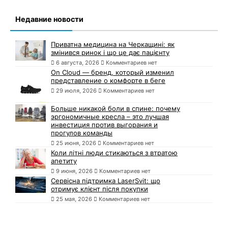
Недавние новости
Приватна медицина на Черкащині: як
змінився ринок і що це дає пацієнту
6 августа, 2026
Комментариев нет
On Cloud — бренд, который изменил
представление о комфорте в беге
29 июля, 2026
Комментариев нет
Больше никакой боли в спине: почему
эргономичные кресла – это лучшая
инвестиция против выгорания и
прогулов команды
25 июня, 2026
Комментариев нет
Коли літні люди стикаються з втратою
апетиту
9 июня, 2026
Комментариев нет
Сервісна підтримка LaserSvit: що
отримує клієнт після покупки
25 мая, 2026
Комментариев нет