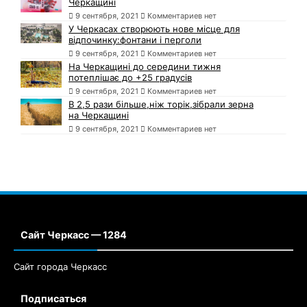
Черкащині
9 сентября, 2021
Комментариев нет
У Черкасах створюють нове місце для
відпочинку:фонтани і перголи
9 сентября, 2021
Комментариев нет
На Черкащині до середини тижня
потеплішає до +25 градусів
9 сентября, 2021
Комментариев нет
В 2,5 рази більше,ніж торік,зібрали зерна
на Черкащині
9 сентября, 2021
Комментариев нет
Сайт Черкасс — 1284
Сайт города Черкасс
Подписаться