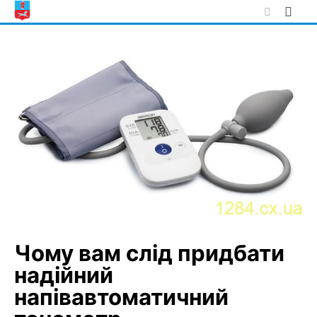
Skip
to
content
Чому вам слід придбати
надійний
напівавтоматичний