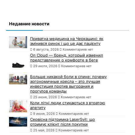
Недавние новости
Приватна медицина на Черкащині: як
змінився ринок і що це дає пацієнту
6 августа, 2026
Комментариев нет
On Cloud — бренд, который изменил
представление о комфорте в беге
29 июля, 2026
Комментариев нет
Больше никакой боли в спине: почему
эргономичные кресла – это лучшая
инвестиция против выгорания и
прогулов команды
25 июня, 2026
Комментариев нет
Коли літні люди стикаються з втратою
апетиту
9 июня, 2026
Комментариев нет
Сервісна підтримка LaserSvit: що
отримує клієнт після покупки
25 мая, 2026
Комментариев нет