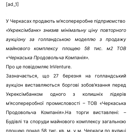
[ad_1]
У Черкасах продають м’ясопереробне підприємство
«Укрексімбанк» знизив мінімальну ціну повторного
аукціону за голландською моделлю з продажу
майнового комплексу площею 58 тис. м2 ТОВ
«Черкаська Продовольча Компанія».
Про це повідомляє InVenture.
Зазначається, що 27 березня на голландський
аукціон виставляються боргові зобов’язання перед
Укрексімбанком одного з колишніх лідерів
м’ясопереробної промисловості – ТОВ «Черкаська
Продовольча Компанія».На торги виставлені: –
Будівлі та споруди майнового комплексу загальною
площею понад 58 тис. кв. м. у м. Черкаси по вулиці