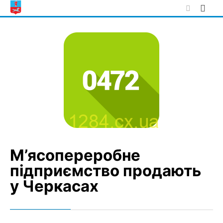
Skip
to
content
М’ясопереробне
підприємство продають
у Черкасах