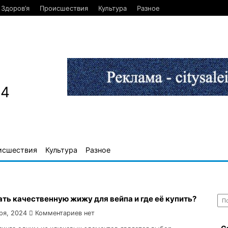
Здоров’я
Происшествия
Культура
Разное
84
исшествия
Культура
Разное
Най
ть качественную жижу для вейпа и где её купить?
ря, 2024
Комментариев нет