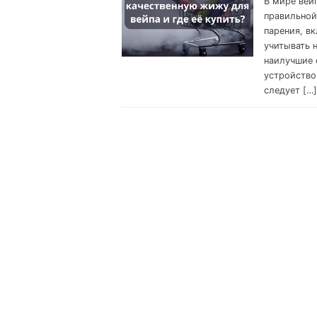
В мире вей
правильной
парения, вк
учитывать 
наилучшие 
устройство
следует […]