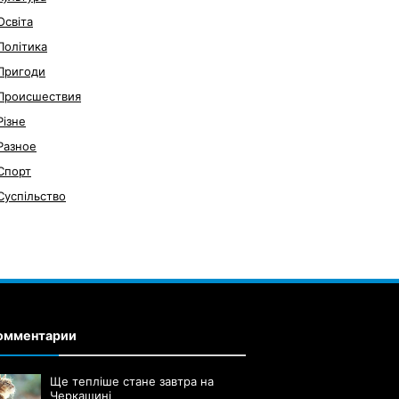
Освіта
Політика
Пригоди
Происшествия
Різне
Разное
Спорт
Суспільство
омментарии
Ще тепліше стане завтра на
Черкащині