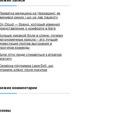
вежие записи
Приватна медицина на Черкащині: як
змінився ринок і що це дає пацієнту
On Cloud — бренд, который изменил
представление о комфорте в беге
Больше никакой боли в спине: почему
эргономичные кресла – это лучшая
инвестиция против выгорания и
прогулов команды
Коли літні люди стикаються з втратою
апетиту
Сервісна підтримка LaserSvit: що
отримує клієнт після покупки
вежие комментарии
рхивы