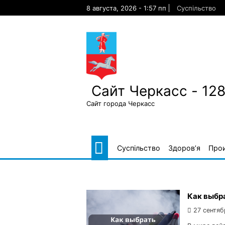
Skip
8 августа, 2026 - 1:57 пп
Суспільство
to
content
Сайт Черкасс - 12
Сайт города Черкасс
Суспільство
Здоров’я
Про
Как выбра
27 сентяб