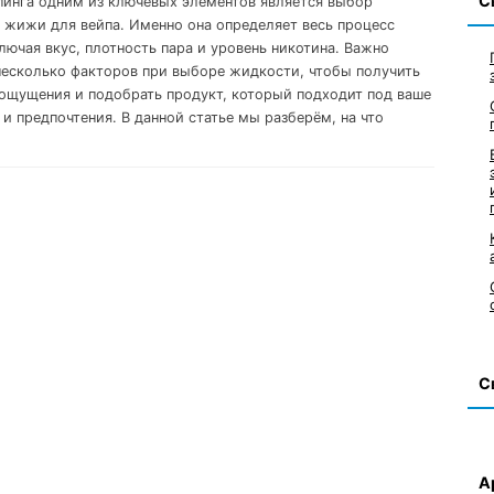
С
пинга одним из ключевых элементов является выбор
 жижи для вейпа. Именно она определяет весь процесс
лючая вкус, плотность пара и уровень никотина. Важно
несколько факторов при выборе жидкости, чтобы получить
ощущения и подобрать продукт, который подходит под ваше
 и предпочтения. В данной статье мы разберём, на что
С
А