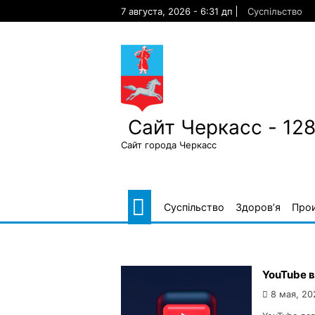
Skip
7 августа, 2026 - 6:31 дп
Суспільство
to
content
Сайт Черкасс - 12
Сайт города Черкасс
Суспільство
Здоров’я
Про
YouTube в
8 мая, 20