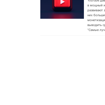
YouTube да
в мощный и
развивают 
них больши
монетизаци
выводить с
“Самые луч