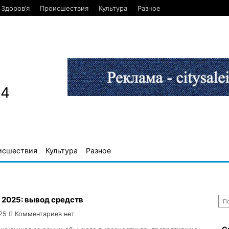
Здоров’я
Происшествия
Культура
Разное
84
исшествия
Культура
Разное
Най
 2025: вывод средств
25
Комментариев нет