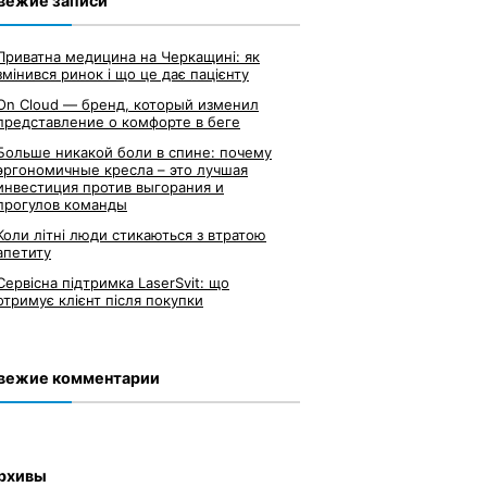
вежие записи
Приватна медицина на Черкащині: як
змінився ринок і що це дає пацієнту
On Cloud — бренд, который изменил
представление о комфорте в беге
Больше никакой боли в спине: почему
эргономичные кресла – это лучшая
инвестиция против выгорания и
прогулов команды
Коли літні люди стикаються з втратою
апетиту
Сервісна підтримка LaserSvit: що
отримує клієнт після покупки
вежие комментарии
рхивы