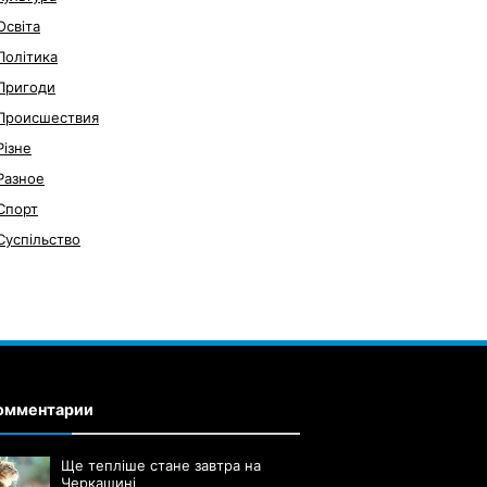
Освіта
Політика
Пригоди
Происшествия
Різне
Разное
Спорт
Суспільство
омментарии
Ще тепліше стане завтра на
Черкащині