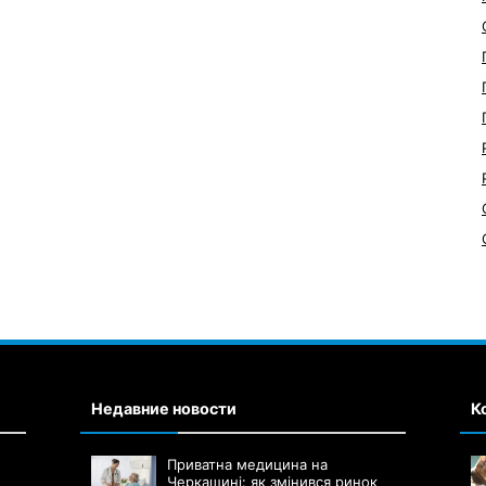
Недавние новости
К
Приватна медицина на
Черкащині: як змінився ринок