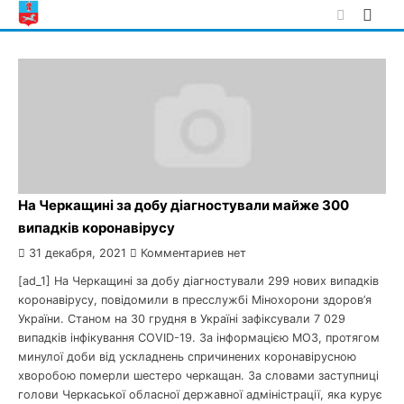
Skip
to
content
На Черкащині за добу діагностували майже 300
випадків коронавірусу
31 декабря, 2021
Комментариев нет
[ad_1] На Черкащині за добу діагностували 299 нових випадків
коронавірусу, повідомили в пресслужбі Мінохорони здоров’я
України. Станом на 30 грудня в Україні зафіксували 7 029
випадків інфікування COVID-19. За інформацією МОЗ, протягом
минулої доби від ускладнень спричинених коронавірусною
хворобою померли шестеро черкащан. За словами заступниці
голови Черкаської обласної державної адміністрації, яка курує