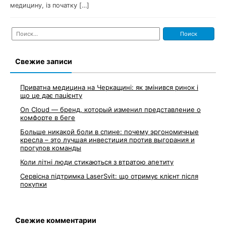
медицину, із початку […]
Найти:
Свежие записи
Приватна медицина на Черкащині: як змінився ринок і
що це дає пацієнту
On Cloud — бренд, который изменил представление о
комфорте в беге
Больше никакой боли в спине: почему эргономичные
кресла – это лучшая инвестиция против выгорания и
прогулов команды
Коли літні люди стикаються з втратою апетиту
Сервісна підтримка LaserSvit: що отримує клієнт після
покупки
Свежие комментарии