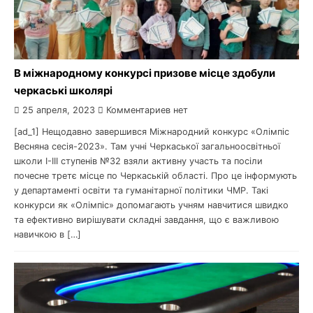
В міжнародному конкурсі призове місце здобули
черкаські школярі
25 апреля, 2023
Комментариев нет
[ad_1] Нещодавно завершився Міжнародний конкурс «Олімпіс
Весняна сесія-2023». Там учні Черкаської загальноосвітньої
школи I-III ступенів №32 взяли активну участь та посіли
почесне третє місце по Черкаській області. Про це інформують
у департаменті освіти та гуманітарної політики ЧМР. Такі
конкурси як «Олімпіс» допомагають учням навчитися швидко
та ефективно вирішувати складні завдання, що є важливою
навичкою в […]