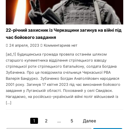
22-річний захисник із Черкащини загинув на війні під
час бойового завдання
24 апреля, 2023
Комментариев нет
[ad_1] Будищенська громада провела останнім шляхом
старшого кулеметника відділення стрілецького взводу
стрілецької роти стрілецького батальйону, солдата Богдана
Зубаченка. Про це повідомила очільниця Черкаської РВА
Валерія Бандурко. Зубаченко Богдан Анатолійович народився
2001 року. Загинув 17 квітня 2023 під час виконання бойового
завдання у Луганській області. Похований у селі Свидівок.
Нагадаємо, на російсько-українській війні поліг військовий із
[…]
1
2
…
5
Далее
Навигация