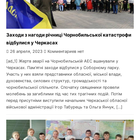
Заходи з нагоди річниці Чорнобильської катастрофи
відбулися у Черкасах
26 апреля, 2023
Комментариев нет
[ad_1] Жертв аварії на Чорнобильській АЕС вшанували у
Черкасах. Пам’ятні заходи відбулися у Соборному парку.
Участь у них взяли представники обласної, міської влади,
духовенства, силових структур, громадськості та
чорнобильської спільноти. Спочатку священики провели
молебень за загиблими під час тих трагічних подій. Потім
перед присутніми виступили начальник Черкаської обласної
військової адміністрації Ігор Табурець та Ольга Янчук, […]