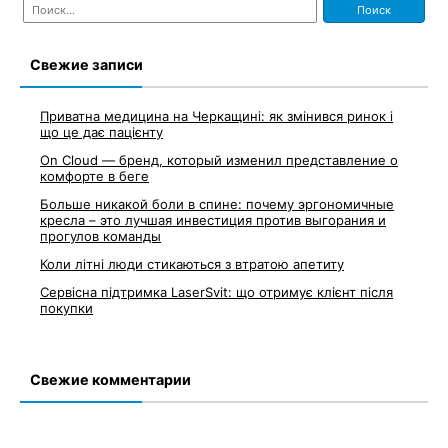
Найти:
по
записям
Свежие записи
Приватна медицина на Черкащині: як змінився ринок і
що це дає пацієнту
On Cloud — бренд, который изменил представление о
комфорте в беге
Больше никакой боли в спине: почему эргономичные
кресла – это лучшая инвестиция против выгорания и
прогулов команды
Коли літні люди стикаються з втратою апетиту
Сервісна підтримка LaserSvit: що отримує клієнт після
покупки
Свежие комментарии