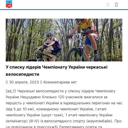
Skip
to
content
У списку лідерів Чемпіонату України черкаські
велосипедисти
30 апреля, 2023
Комментариев нет
[ad_1] Черкаські велосипедисти у списку лідерів Чемпіонату
України Нещодавно близько 120 учасників змагалися за
першість у чемпіонаті України в індивідуальних перегонах на час
(від 5 до 10 км), командному чемпіонаті України, І етапі
чемпіонату України (шорт-трек), 1 етапі чемпіонату України
(елімінатор) (III-IV) із велосипедного спорту (маунтенбайк). Про
це повідомили в пресслужбі Департаменту освіти та