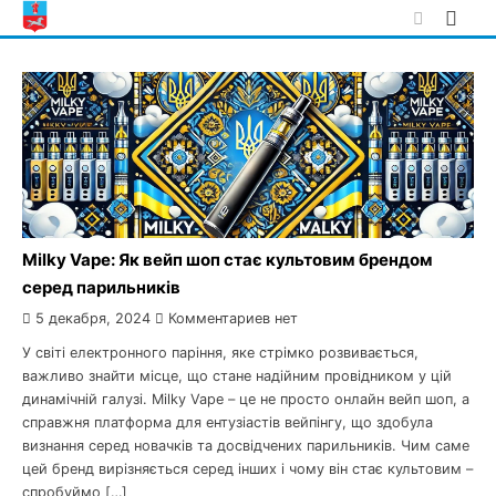
Skip
to
content
Milky Vape: Як вейп шоп стає культовим брендом
серед парильників
5 декабря, 2024
Комментариев нет
У світі електронного паріння, яке стрімко розвивається,
важливо знайти місце, що стане надійним провідником у цій
динамічній галузі. Milky Vape – це не просто онлайн вейп шоп, а
справжня платформа для ентузіастів вейпінгу, що здобула
визнання серед новачків та досвідчених парильників. Чим саме
цей бренд вирізняється серед інших і чому він стає культовим –
спробуймо […]