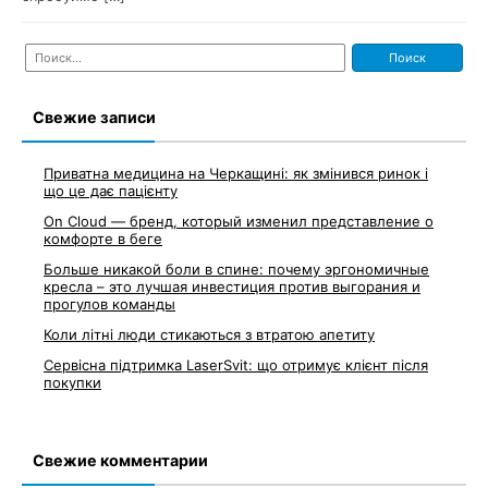
Найти:
Свежие записи
Приватна медицина на Черкащині: як змінився ринок і
що це дає пацієнту
On Cloud — бренд, который изменил представление о
комфорте в беге
Больше никакой боли в спине: почему эргономичные
кресла – это лучшая инвестиция против выгорания и
прогулов команды
Коли літні люди стикаються з втратою апетиту
Сервісна підтримка LaserSvit: що отримує клієнт після
покупки
Свежие комментарии