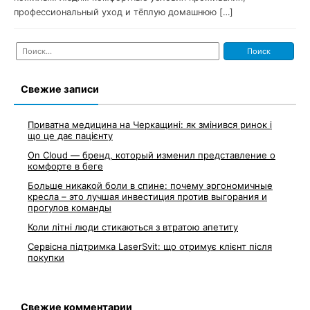
профессиональный уход и тёплую домашнюю […]
Найти:
Свежие записи
Приватна медицина на Черкащині: як змінився ринок і
що це дає пацієнту
On Cloud — бренд, который изменил представление о
комфорте в беге
Больше никакой боли в спине: почему эргономичные
кресла – это лучшая инвестиция против выгорания и
прогулов команды
Коли літні люди стикаються з втратою апетиту
Сервісна підтримка LaserSvit: що отримує клієнт після
покупки
Свежие комментарии