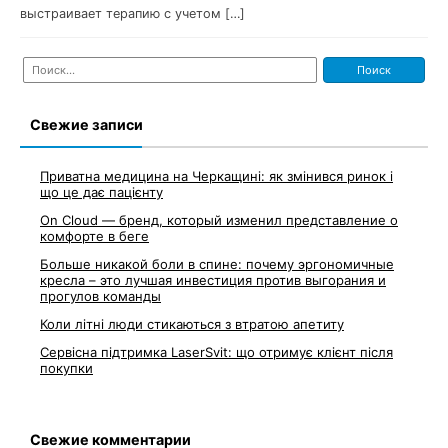
выстраивает терапию с учетом […]
Найти:
Свежие записи
Приватна медицина на Черкащині: як змінився ринок і
що це дає пацієнту
On Cloud — бренд, который изменил представление о
комфорте в беге
Больше никакой боли в спине: почему эргономичные
кресла – это лучшая инвестиция против выгорания и
прогулов команды
Коли літні люди стикаються з втратою апетиту
Сервісна підтримка LaserSvit: що отримує клієнт після
покупки
Свежие комментарии