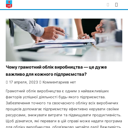
Skip
to
content
Чому грамотний облік виробництва — це дуже
важливо для кожного підприємства?
17 апреля, 2023
Комментариев нет
Грамотний облік виробництва є одним з найважливіших
факторів успішної діяльності будь-якого підприємства.
Забезпечення точного та своєчасного обліку всіх виробничих
процесів допомагає підприємству ефективно керувати своїми
ресурсами, знижувати витрати та підвищувати продуктивність.
Щоб дізнатися, які переваги в цій справі може надати програма
для обліку виробництва, обов’язково читайте далі! Важливість