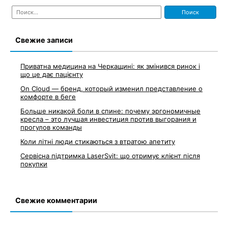
Найти:
Свежие записи
Приватна медицина на Черкащині: як змінився ринок і
що це дає пацієнту
On Cloud — бренд, который изменил представление о
комфорте в беге
Больше никакой боли в спине: почему эргономичные
кресла – это лучшая инвестиция против выгорания и
прогулов команды
Коли літні люди стикаються з втратою апетиту
Сервісна підтримка LaserSvit: що отримує клієнт після
покупки
Свежие комментарии