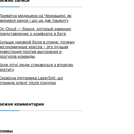
вежие записи
Приватна медицина на Черкащині: як
змінився ринок і що це дає пацієнту
On Cloud — бренд, который изменил
представление о комфорте в беге
Больше никакой боли в спине: почему
эргономичные кресла – это лучшая
инвестиция против выгорания и
прогулов команды
Коли літні люди стикаються з втратою
апетиту
Сервісна підтримка LaserSvit: що
отримує клієнт після покупки
вежие комментарии
рхивы