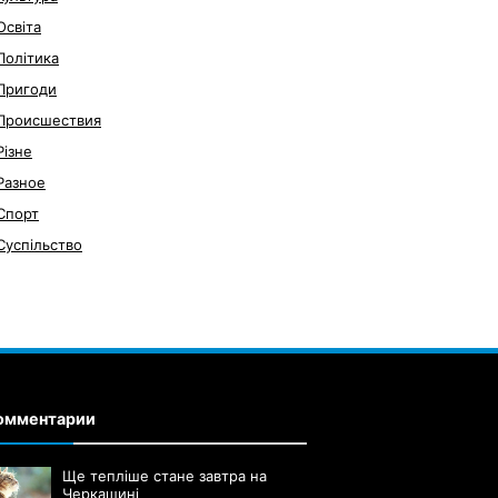
Освіта
Політика
Пригоди
Происшествия
Різне
Разное
Спорт
Суспільство
омментарии
Ще тепліше стане завтра на
Черкащині