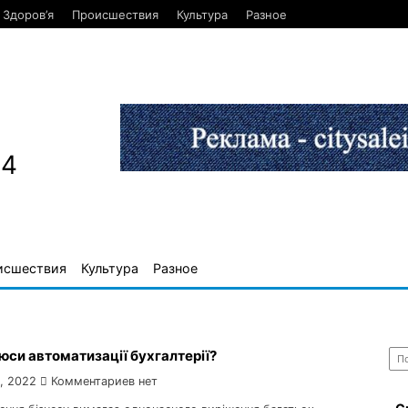
Здоров’я
Происшествия
Культура
Разное
84
исшествия
Культура
Разное
Най
юси автоматизації бухгалтерії?
, 2022
Комментариев нет