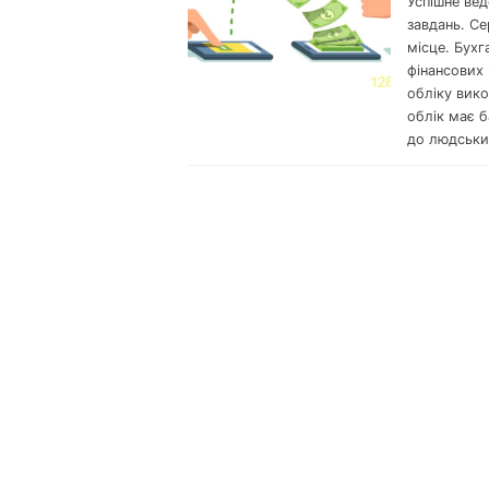
Успішне вед
завдань. С
місце. Бухг
фінансових 
обліку вик
облік має б
до людськи