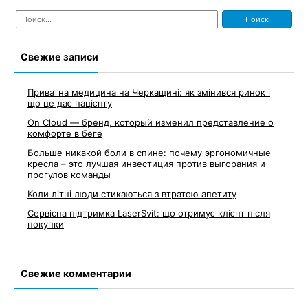
Найти:
Свежие записи
Приватна медицина на Черкащині: як змінився ринок і
що це дає пацієнту
On Cloud — бренд, который изменил представление о
комфорте в беге
Больше никакой боли в спине: почему эргономичные
кресла – это лучшая инвестиция против выгорания и
прогулов команды
Коли літні люди стикаються з втратою апетиту
Сервісна підтримка LaserSvit: що отримує клієнт після
покупки
Свежие комментарии