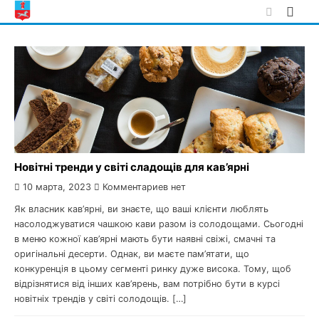
Skip
to
content
Новітні тренди у світі сладощів для кав’ярні
10 марта, 2023
Комментариев нет
Як власник кав’ярні, ви знаєте, що ваші клієнти люблять
насолоджуватися чашкою кави разом із солодощами. Сьогодні
в меню кожної кав’ярні мають бути наявні свіжі, смачні та
оригінальні десерти. Однак, ви маєте пам’ятати, що
конкуренція в цьому сегменті ринку дуже висока. Тому, щоб
відрізнятися від інших кав’ярень, вам потрібно бути в курсі
новітніх трендів у світі солодощів. […]