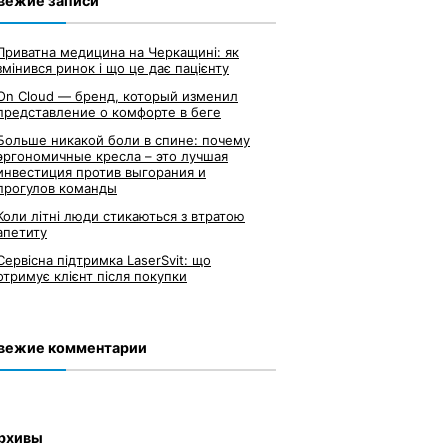
вежие записи
Приватна медицина на Черкащині: як
змінився ринок і що це дає пацієнту
On Cloud — бренд, который изменил
представление о комфорте в беге
Больше никакой боли в спине: почему
эргономичные кресла – это лучшая
инвестиция против выгорания и
прогулов команды
Коли літні люди стикаються з втратою
апетиту
Сервісна підтримка LaserSvit: що
отримує клієнт після покупки
вежие комментарии
рхивы