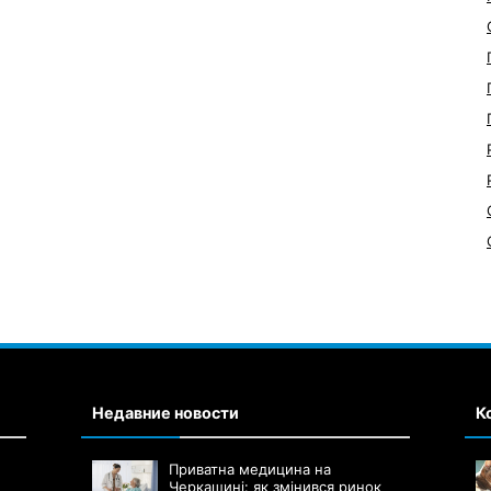
Недавние новости
К
Приватна медицина на
Черкащині: як змінився ринок