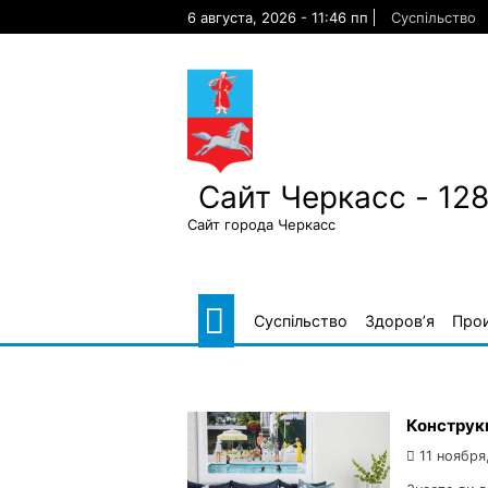
Skip
6 августа, 2026 - 11:46 пп
Суспільство
to
content
Сайт Черкасс - 12
Сайт города Черкасс
Суспільство
Здоров’я
Про
Конструк
11 ноября