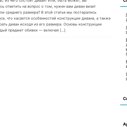
С
ы, из чего состоит диван? Или, быть может, вы
сь ответить на вопрос о том, нужен вам диван визит
ли среднего размера? В этой статье мы постарались
все, что касается особенностей конструкции дивана, а также
брать диван исходя из его размера. Основы конструкции
дый предмет обивки — включая […]
С
А