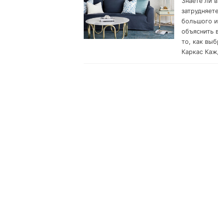
Знаете ли в
затрудняете
большого и
объяснить 
то, как вы
Каркас Каж