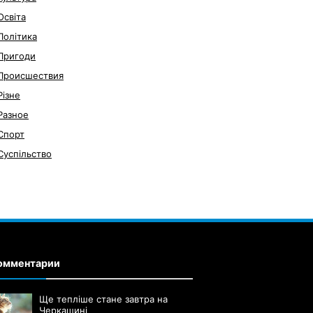
Освіта
Політика
Пригоди
Происшествия
Різне
Разное
Спорт
Суспільство
омментарии
Ще тепліше стане завтра на
Черкащині