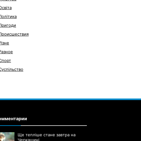
Освіта
Політика
Пригоди
Происшествия
Різне
Разное
Спорт
Суспільство
омментарии
Ще тепліше стане завтра на
Черкащині