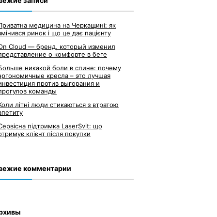
вежие записи
Приватна медицина на Черкащині: як
змінився ринок і що це дає пацієнту
On Cloud — бренд, который изменил
представление о комфорте в беге
Больше никакой боли в спине: почему
эргономичные кресла – это лучшая
инвестиция против выгорания и
прогулов команды
Коли літні люди стикаються з втратою
апетиту
Сервісна підтримка LaserSvit: що
отримує клієнт після покупки
вежие комментарии
рхивы