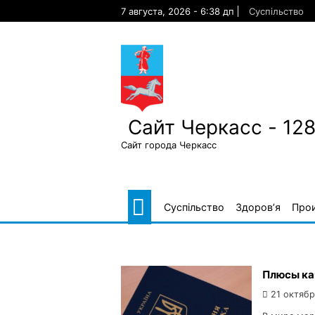
Skip
7 августа, 2026 - 6:38 дп
Суспільство
to
content
Сайт Черкасс - 12
Сайт города Черкасс
Суспільство
Здоров’я
Про
Плюсы ка
21 октябр