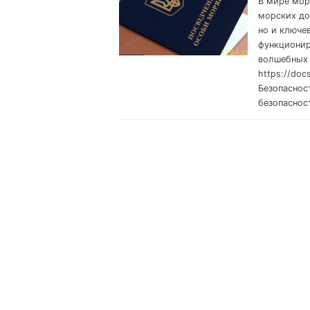
В мире мор
морских до
но и ключе
функционир
волшебных 
https://do
Безопаснос
безопаснос