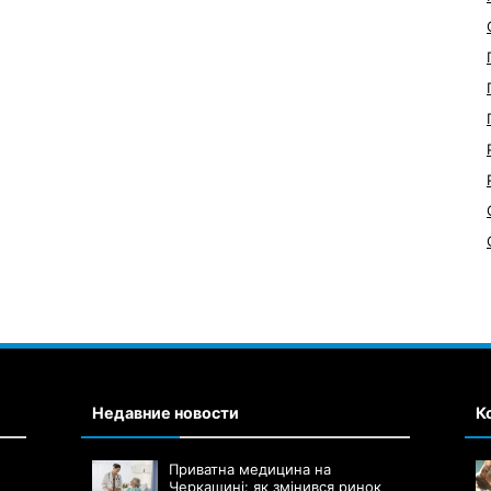
Недавние новости
К
Приватна медицина на
Черкащині: як змінився ринок