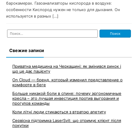
барокамерах. Газоанализаторы кислорода в воздухе:
особенности Кислород нужен не только для дыхания. Он
используется в разных […]
Найти:
Свежие записи
Приватна медицина на Черкащині: як змінився ринок і
що це дає пацієнту
On Cloud — бренд, который изменил представление о
комфорте в беге
Больше никакой боли в спине: почему эргономичные
кресла – это лучшая инвестиция против выгорания и
прогулов команды
Коли літні люди стикаються з втратою апетиту
Сервісна підтримка LaserSvit: що отримує клієнт після
покупки