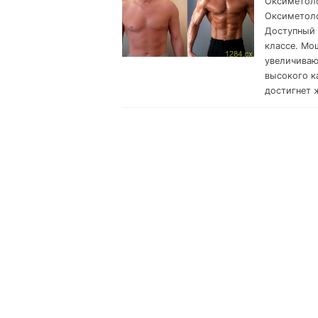
Оксиметоло
Оксиметоло
Доступный 
классе. Мо
увеличиваю
высокого к
достигнет 