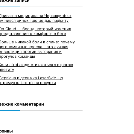
вежие записи
Приватна медицина на Черкащині: як
змінився ринок і що це дає пацієнту
On Cloud — бренд, который изменил
представление о комфорте в беге
Больше никакой боли в спине: почему
эргономичные кресла – это лучшая
инвестиция против выгорания и
прогулов команды
Коли літні люди стикаються з втратою
апетиту
Сервісна підтримка LaserSvit: що
отримує клієнт після покупки
вежие комментарии
рхивы