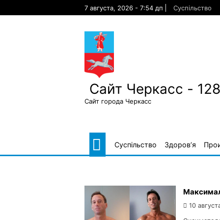
Skip
7 августа, 2026 - 7:54 дп
Суспільство
to
content
Сайт Черкасс - 12
Сайт города Черкасс
Суспільство
Здоров’я
Про
Максимал
10 август