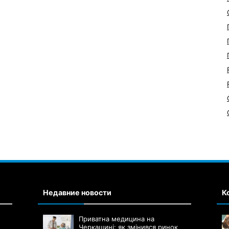
Недавние новости
К
Приватна медицина на
Черкащині: як змінився ринок