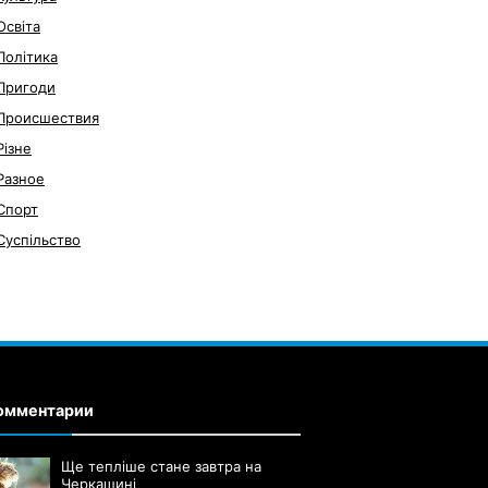
Освіта
Політика
Пригоди
Происшествия
Різне
Разное
Спорт
Суспільство
омментарии
Ще тепліше стане завтра на
Черкащині