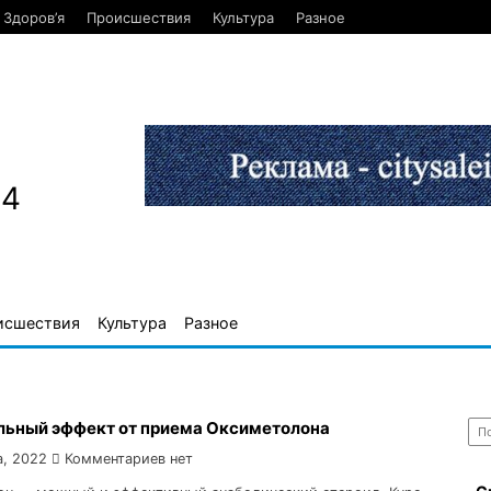
Здоров’я
Происшествия
Культура
Разное
84
исшествия
Культура
Разное
Най
ьный эффект от приема Оксиметолона
а, 2022
Комментариев нет