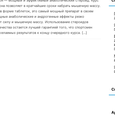
С
н — мощный и эффективный анаболический стероид. Курс
на позволяет в кратчайшие сроки набрать мышечную массу.
в форме таблеток, это самый мощный препарат в своем
щные анаболические и андрогенные эффекты резко
т силу и мышечную массу. Использование стероидов
ачества остается лучшей гарантией того, что спортсмен
желаемых результатов к концу очередного курса. […]
С
А