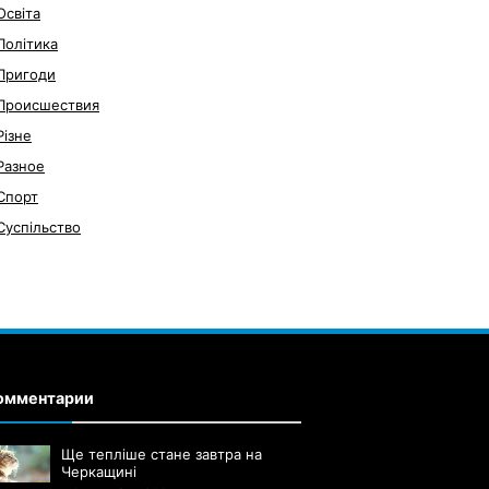
Освіта
Політика
Пригоди
Происшествия
Різне
Разное
Спорт
Суспільство
омментарии
Ще тепліше стане завтра на
Черкащині