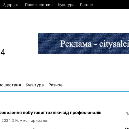
Здоров’я
Происшествия
Культура
Разное
84
исшествия
Культура
Разное
Най
евезення побутової техніки від професіоналів
, 2024
Комментариев нет