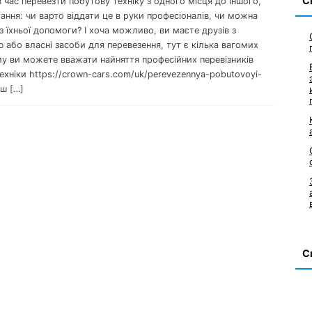
С
 час перевезти побутову техніку з одного місця до іншого,
ання: чи варто віддати це в руки професіоналів, чи можна
з їхньої допомоги? І хоча можливо, ви маєте друзів з
 або власні засоби для перевезення, тут є кілька вагомих
му ви можете вважати найняття професійних перевізників
ехніки https://crown-cars.com/uk/perevezennya-pobutovoyi-
ьш […]
С