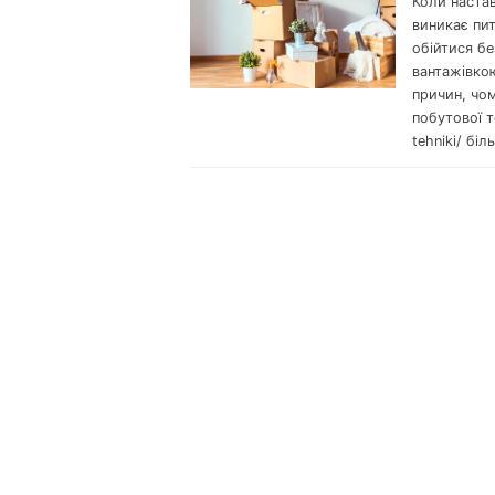
Коли настав
виникає пит
обійтися бе
вантажівкою
причин, чо
побутової т
tehniki/ біл