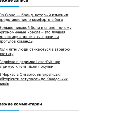
вежие записи
On Cloud — бренд, который изменил
представление о комфорте в беге
Больше никакой боли в спине: почему
эргономичные кресла – это лучшая
инвестиция против выгорания и
прогулов команды
Коли літні люди стикаються з втратою
апетиту
Сервісна підтримка LaserSvit: що
отримує клієнт після покупки
З Черкас в Онтарію: як українські
абітурієнти вступають до Канадських
вишів
вежие комментарии