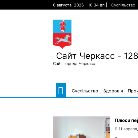
Skip
6 августа, 2026 - 10:34 дп
Суспільство
to
content
Сайт Черкасс - 12
Сайт города Черкасс
Суспільство
Здоров’я
Про
Плюси пер
11 апреля